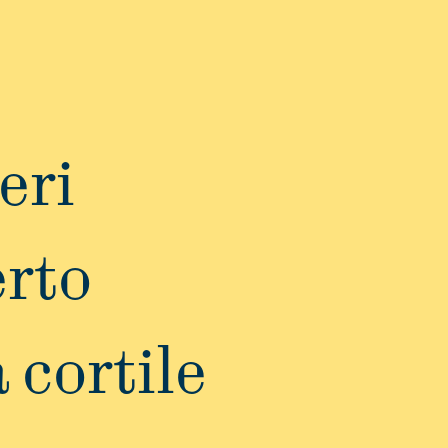
eri
rto
 cortile