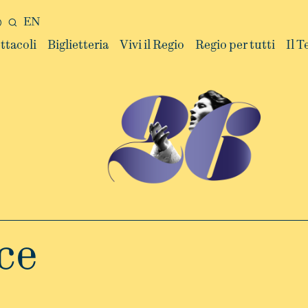
EN
ttacoli
Biglietteria
Vivi il Regio
Regio per tutti
Il T
ce