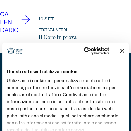
CA
10 SET
LEN
DARIO
FESTIVAL VERDI
Il Coro in prova
INFO
Questo sito web utilizza i cookie
Utilizziamo i cookie per personalizzare contenuti ed
annunci, per fornire funzionalità dei social media e per
© 2026 Fondazione Teatro Regio di Parma
analizzare il nostro traffico. Condividiamo inoltre
Tutti i diritti riservati
informazioni sul modo in cui utilizzi il nostro sito con i
nostri partner che si occupano di analisi dei dati web,
Fondazione Teatro Regio di Parma
Strada Garibaldi, 16/a
pubblicità e social media, i quali potrebbero combinarle
43121 Parma – Italia
con altre informazioni che hai fornito loro o che hanno
Tel (+39) 0521 203911
raccolto dal tuo utilizzo dei loro servizi.