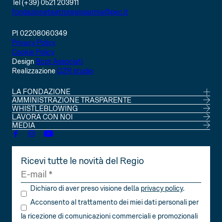
Tel (+39) 0521 203911
fondazioneteatroregioparma@pec.it
PI 02208060349
Privacy Policy
Cookie Policy
Design
Bcpt Associati
Realizzazione
QZR studio
LA FONDAZIONE
CONSIGLIO DI AMMINISTRAZIONE
AMMINISTRAZIONE TRASPARENTE
SOCI
WHISTLEBLOWING
STATUTO
LAVORA CON NOI
MEDIA
Ricevi tutte le novità del Regio
Dichiaro di aver preso visione della
privacy policy
.
Acconsento al trattamento dei miei dati personali per
la ricezione di comunicazioni commerciali e promozionali