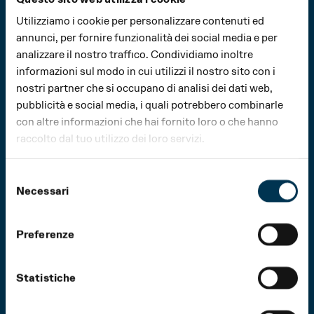
IMPOSTA NETTA: € 5.980
Utilizziamo i cookie per personalizzare contenuti ed
annunci, per fornire funzionalità dei social media e per
IL TUO 5×1000: € 29,90
analizzare il nostro traffico. Condividiamo inoltre
informazioni sul modo in cui utilizzi il nostro sito con i
REDDITO LORDO: € 50.000
nostri partner che si occupano di analisi dei dati web,
pubblicità e social media, i quali potrebbero combinarle
IMPOSTA NETTA: € 14.140
con altre informazioni che hai fornito loro o che hanno
raccolto dal tuo utilizzo dei loro servizi.
IL TUO 5×1000: € 70,70
Selezione
Necessari
del
consenso
Preferenze
Con queste cifre contribuisci, ad esempio, alla
realizzazione dei materiali informativi per i
Statistiche
visitatori e al supporto delle attività di
accompagnamento culturale.