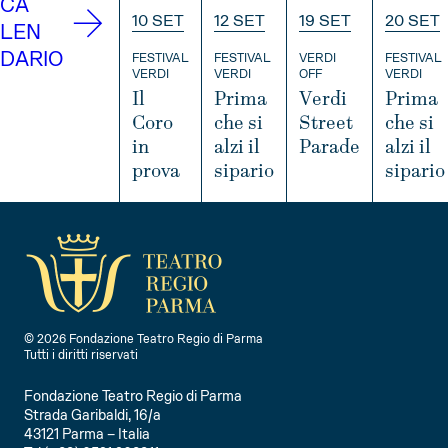
CA
10 SET
12 SET
19 SET
20 SET
LEN
DARIO
FESTIVAL
FESTIVAL
VERDI
FESTIVAL
VERDI
VERDI
OFF
VERDI
Il
Prima
Verdi
Prima
Coro
che si
Street
che si
in
alzi il
Parade
alzi il
prova
sipario
sipario
INFO
INFO
INFO
IN
© 2026 Fondazione Teatro Regio di Parma
Tutti i diritti riservati
Fondazione Teatro Regio di Parma
Strada Garibaldi, 16/a
43121 Parma – Italia