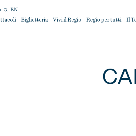
EN
ttacoli
Biglietteria
Vivi il Regio
Regio per tutti
Il T
CA