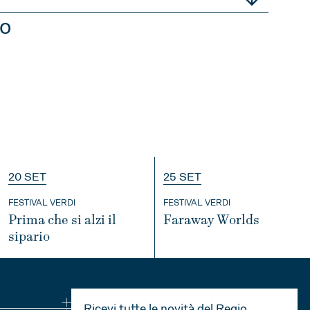
to
LIO
AGOSTO
SETTEMBRE
20 SET
25 SET
FESTIVAL VERDI
FESTIVAL VERDI
Prima che si alzi il
Faraway Worlds
sipario
INFO
INFO
LIO
AGOSTO
SETTEMBRE
Ricevi tutte le novità del Regio