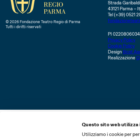
OTTOBRE
NOVEMBRE
DICE
Strada Garibaldi
43121 Parma – It
Tel (+39) 0521 2
fondazioneteat
© 2026 Fondazione Teatro Regio di Parma
Tutti i diritti riservati
PI 022080603
Privacy Policy
Cookie Policy
Design
Bcpt Ass
Realizzazione
Q
Questo sito web utilizza 
La Stagione del Teatro Regio di Parma e il Festival Verd
Utilizziamo i cookie per pe