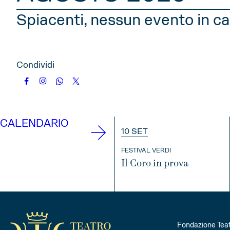
Spiacenti, nessun evento in ca
2025
NOVEMBRE
DICEMBRE
Condividi
2026
CALENDARIO
GENNAIO
FEBBRAIO
MARZO
10 SET
OTTOBRE
NOVEMBRE
DICE
FESTIVAL VERDI
Il Coro in prova
2027
INFO
GENNAIO
FEBBRAIO
MARZO
Fondazione Teat