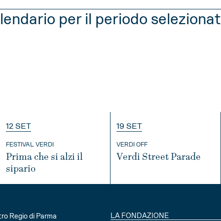
lendario per il periodo seleziona
APRILE
MAGGIO
GIUGNO
LUG
12 SET
19 SET
MBRE
FESTIVAL VERDI
VERDI OFF
Prima che si alzi il
Verdi Street Parade
sipario
INFO
INFO
APRILE
MAGGIO
GIUGNO
LUG
LA FONDAZIONE
ro Regio di Parma