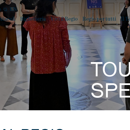
EN
ttacoli
Biglietteria
Vivi il Regio
Regio per tutti
Il T
TOU
SPE