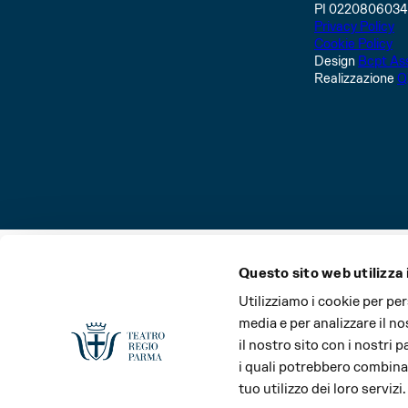
PI 022080603
Privacy Policy
Cookie Policy
Design
Bcpt Ass
Realizzazione
Q
Questo sito web utilizza 
La Stagione del Teatro Regio di Parma e il Festival Verd
Utilizziamo i cookie per pe
media e per analizzare il no
il nostro sito con i nostri 
i quali potrebbero combinar
tuo utilizzo dei loro servizi.
Main partner
Media partner