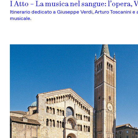
I Atto – La musica nel sangue: l’opera, 
Itinerario dedicato a Giuseppe Verdi, Arturo Toscanini e 
musicale.