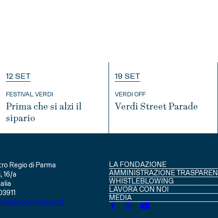
12 SET
19 SET
FESTIVAL VERDI
VERDI OFF
Prima che si alzi il
Verdi Street Parade
sipario
INFO
INFO
LA FONDAZIONE
ro Regio di Parma
CONSIGLIO DI AMMINISTRAZIO
AMMINISTRAZIONE TRASPAREN
, 16/a
SOCI
WHISTLEBLOWING
alia
STATUTO
LAVORA CON NOI
03911
MEDIA
roregioparma@pec.it