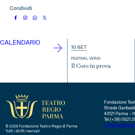
Condividi
CALENDARIO
10 SET
FESTIVAL VERDI
Il Coro in prova
INFO
Fondazione Teat
Strada Garibaldi
43121 Parma – It
Tel (+39) 0521 2
fondazioneteat
© 2026 Fondazione Teatro Regio di Parma
Tutti i diritti riservati