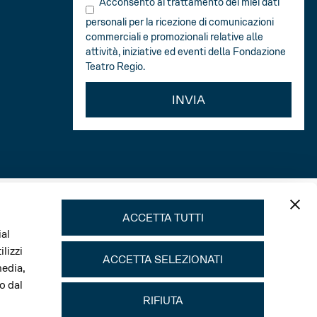
Acconsento al trattamento dei miei dati
personali per la ricezione di comunicazioni
commerciali e promozionali relative alle
attività, iniziative ed eventi della Fondazione
Teatro Regio.
INVIA
ACCETTA TUTTI
ial
lizzi
ACCETTA SELEZIONATI
media,
o dal
RIFIUTA
Main sponsor Stagione e Festival Verdi