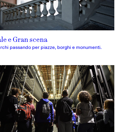
ale e Gran scena
archi passando per piazze, borghi e monumenti.