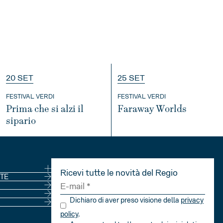
20 SET
25 SET
FESTIVAL VERDI
FESTIVAL VERDI
Prima che si alzi il
Faraway Worlds
sipario
INFO
INFO
Ricevi tutte le novità del Regio
NE
TE
Dichiaro di aver preso visione della
privacy
policy
.