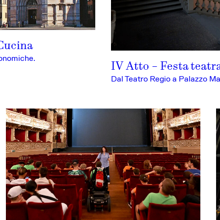
 Cucina
ronomiche.
IV Atto – Festa teatr
Dal Teatro Regio a Palazzo M