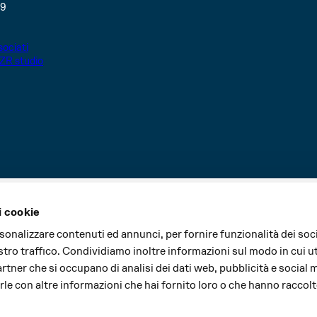
49
ociati
ZR studio
i cookie
i sono realizzati grazie al contributo di:
rsonalizzare contenuti ed annunci, per fornire funzionalità dei soc
stro traffico. Condividiamo inoltre informazioni sul modo in cui uti
partner che si occupano di analisi dei dati web, pubblicità e social 
le con altre informazioni che hai fornito loro o che hanno raccolt
Major partner
Cultural partner