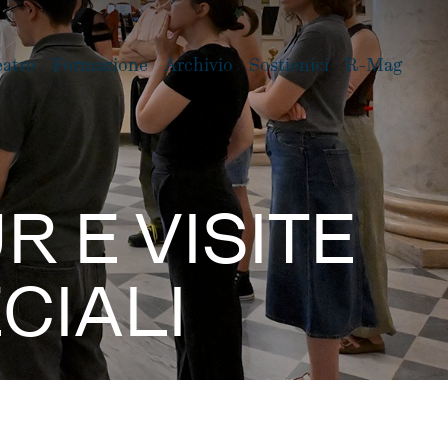
eatro
Formazione
Archivio
Sostienici
R-Mag
R E VISITE
CIALI