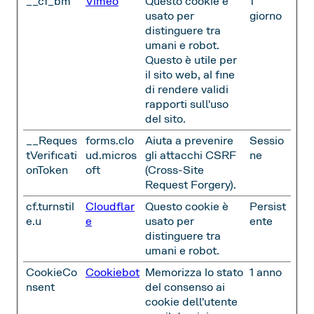
__cf_bm
Vimeo
Questo cookie è
1
usato per
giorno
distinguere tra
umani e robot.
Questo è utile per
il sito web, al fine
di rendere validi
rapporti sull'uso
del sito.
__Reques
forms.clo
Aiuta a prevenire
Sessio
tVerificati
ud.micros
gli attacchi CSRF
ne
onToken
oft
(Cross-Site
Request Forgery).
cf.turnstil
Cloudflar
Questo cookie è
Persist
e.u
e
usato per
ente
distinguere tra
umani e robot.
CookieCo
Cookiebot
Memorizza lo stato
1 anno
nsent
del consenso ai
cookie dell'utente