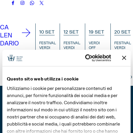
CA
10 SET
12 SET
19 SET
20 SET
LEN
DARIO
FESTIVAL
FESTIVAL
VERDI
FESTIVAL
VERDI
VERDI
OFF
VERDI
Il
Prima
Verdi
Prima
Coro
che si
Street
che si
in
alzi il
Parade
alzi il
prova
sipario
sipario
Questo sito web utilizza i cookie
I
Utilizziamo i cookie per personalizzare contenuti ed
N
I
I
I
annunci, per fornire funzionalità dei social media e per
F
N
N
N
analizzare il nostro traffico. Condividiamo inoltre
O
F
F
F
informazioni sul modo in cui utilizzi il nostro sito con i
O
O
O
nostri partner che si occupano di analisi dei dati web,
pubblicità e social media, i quali potrebbero combinarle
© 2026 Fondazione Teatro Regio di Parma
con altre informazioni che hai fornito loro o che hanno
Tutti i diritti riservati