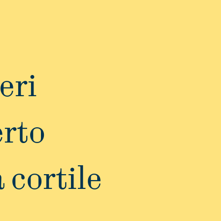
eri
rto
 cortile