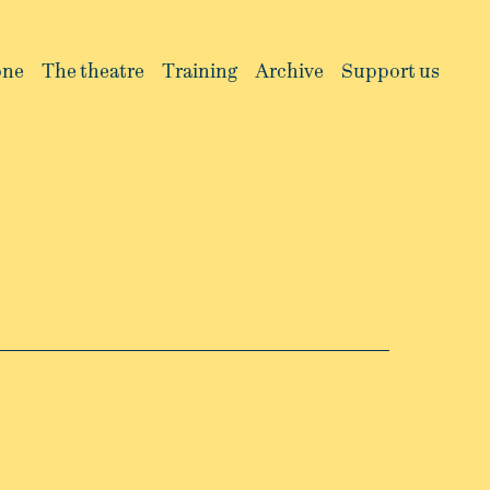
one
The theatre
Training
Archive
Support us
INFO
INFO