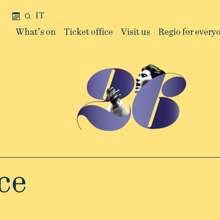
IT
What’s on
Ticket office
Visit us
Regio for every
ce