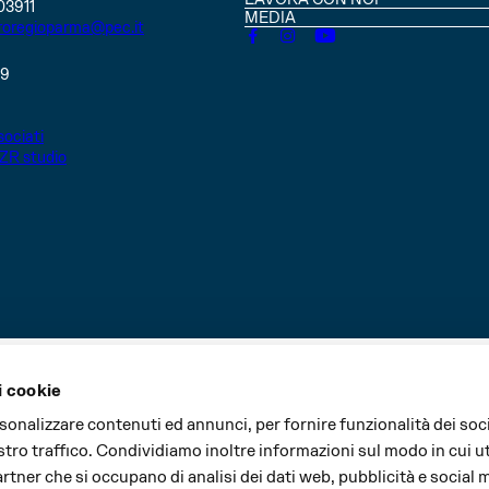
03911
MEDIA
roregioparma@pec.it
49
ociati
ZR studio
i cookie
i sono realizzati grazie al contributo di:
rsonalizzare contenuti ed annunci, per fornire funzionalità dei soc
stro traffico. Condividiamo inoltre informazioni sul modo in cui uti
partner che si occupano di analisi dei dati web, pubblicità e social 