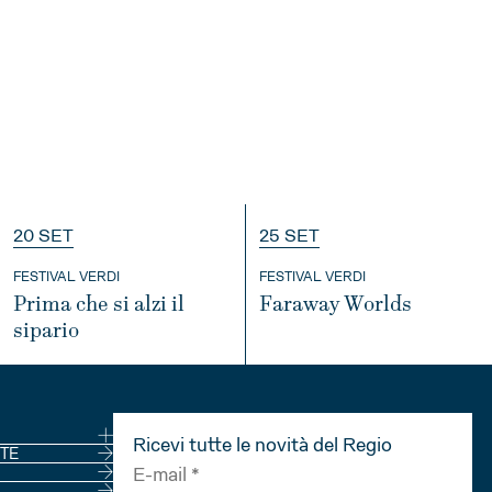
20 SET
25 SET
FESTIVAL VERDI
FESTIVAL VERDI
Prima che si alzi il
Faraway Worlds
sipario
INFO
INFO
Ricevi tutte le novità del Regio
NE
TE