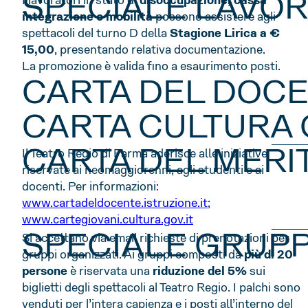
SPECIALE LAVOR
I lavoratori in stato di
disoccupazione, cassa
integrazione o mobilità
possono assistere agli
spettacoli del turno D della
Stagione Lirica a €
15,00
, presentando relativa documentazione.
La promozione è valida fino a esaurimento posti.
CARTA DEL DOCE
CARTA CULTURA 
CARTA DEL MERI
Il Teatro Regio di Parma aderisce alle iniziative
riservate ai neomaggiorenni, agli studenti e ai
docenti. Per informazioni:
www.cartadeldocente.istruzione.it
;
www.cartegiovani.cultura.gov.it
SPECIALE GRUPP
Si accettano via email richieste di prenotazioni per
gruppi organizzati. Ai gruppi composti da
più di 20
persone
è riservata una
riduzione del 5%
sui
biglietti degli spettacoli al Teatro Regio. I palchi sono
venduti per l’intera capienza e i posti all’interno del