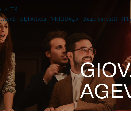
EN
ttacoli
Biglietteria
Vivi il Regio
Regio per tutti
Il T
GIOV
AGE