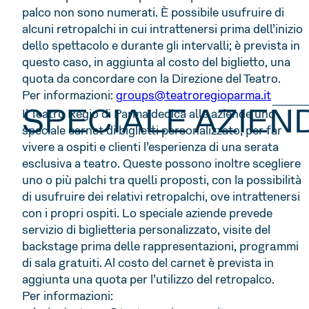
palco non sono numerati. È possibile usufruire di
alcuni retropalchi in cui intrattenersi prima dell’inizio
dello spettacolo e durante gli intervalli; è prevista in
questo caso, in aggiunta al costo del biglietto, una
quota da concordare con la Direzione del Teatro.
Per informazioni:
groups@teatroregioparma.it
SPECIALE AZIEN
Il Teatro Regio di Parma dedica alle aziende uno
speciale carnet di biglietti personalizzato, per far
vivere a ospiti e clienti l’esperienza di una serata
esclusiva a teatro. Queste possono inoltre scegliere
uno o più palchi tra quelli proposti, con la possibilità
di usufruire dei relativi retropalchi, ove intrattenersi
con i propri ospiti. Lo speciale aziende prevede
servizio di biglietteria personalizzato, visite del
backstage prima delle rappresentazioni, programmi
di sala gratuiti. Al costo del carnet è prevista in
aggiunta una quota per l’utilizzo del retropalco.
Per informazioni: