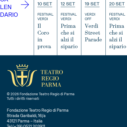
10 SET
12 SET
19 SET
20 SET
LEN
DARIO
FESTIVAL
FESTIVAL
VERDI
FESTIVAL
VERDI
VERDI
OFF
VERDI
Il
Prima
Verdi
Prima
Coro
che si
Street
che si
in
alzi il
Parade
alzi il
prova
sipario
sipario
I
N
I
I
I
F
N
N
N
O
F
F
F
O
O
O
© 2026 Fondazione Teatro Regio di Parma
Tutti i diritti riservati
Fondazione Teatro Regio di Parma
Strada Garibaldi, 16/a
43121 Parma – Italia
Tel (+39) 0521 203911