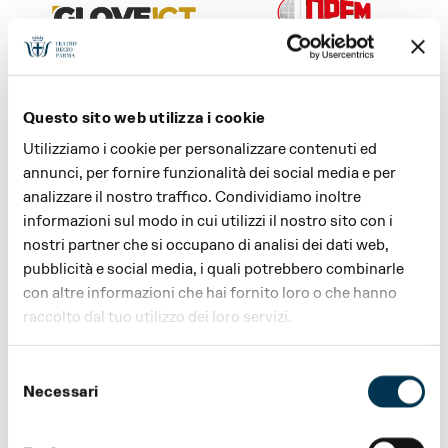
SPONSOR STAGIONE E
SPONSOR STAGIONE E
FESTIVAL VERDI
SOSTENITORE FESTIVAL
Questo sito web utilizza i cookie
VERDI
Utilizziamo i cookie per personalizzare contenuti ed
annunci, per fornire funzionalità dei social media e per
analizzare il nostro traffico. Condividiamo inoltre
informazioni sul modo in cui utilizzi il nostro sito con i
nostri partner che si occupano di analisi dei dati web,
pubblicità e social media, i quali potrebbero combinarle
SPONSOR STAGIONE E
SPONSOR STAGIONE E
FESTIVAL VERDI
FESTIVAL VERDI
con altre informazioni che hai fornito loro o che hanno
raccolto dal tuo utilizzo dei loro servizi.
Selezione
Necessari
del
consenso
PREMIUM PARTNER
SAFETY PARTNER