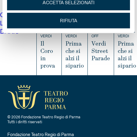
ACCETTA SELEZIONATI
CA
10 SET
12 SET
19 SET
20 SET
RIFIUTA
LEN
DARIO
FESTIVAL
FESTIVAL
VERDI
FESTIVAL
VERDI
VERDI
OFF
VERDI
Il
Prima
Verdi
Prima
Coro
che si
Street
che si
in
alzi il
Parade
alzi il
prova
sipario
sipario
I
N
I
I
I
F
N
N
N
O
F
F
F
O
O
O
© 2026 Fondazione Teatro Regio di Parma
Tutti i diritti riservati
Fondazione Teatro Regio di Parma