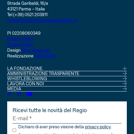
Strada Garibaldi, 16/a
43121 Parma – Italia
Tel (+39) 0521 203911
fondazioneteatroregioparma@pec.it
PI 02208060349
Privacy Policy
Cookie Policy
Design
Bcpt Associati
Realizzazione
QZR studio
LA FONDAZIONE
CONSIGLIO DI AMMINISTRAZIONE
AMMINISTRAZIONE TRASPARENTE
SOCI
WHISTLEBLOWING
STATUTO
LAVORA CON NOI
MEDIA
Ricevi tutte le novità del Regio
Dichiaro di aver preso visione della
privacy policy
.