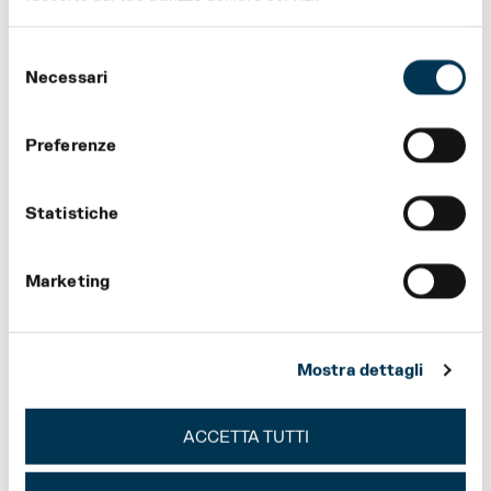
Opera
Verdi
Selezione
Off
Necessari
del
consenso
Preferenze
Statistiche
Regio
Marketing
Young
Mostra dettagli
Condividi
ACCETTA TUTTI