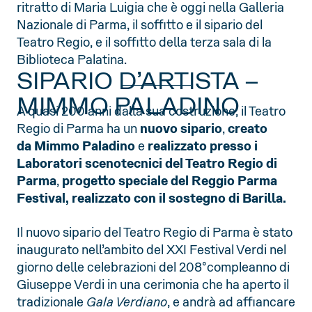
ritratto di Maria Luigia che è oggi nella Galleria
Nazionale di Parma, il soffitto e il sipario del
Teatro Regio, e il soffitto della terza sala di la
Biblioteca Palatina.
SIPARIO D’ARTISTA –
MIMMO PALADINO
A quasi 200 anni dalla sua costruzione, il Teatro
Regio di Parma ha un
nuovo sipario
,
creato
da
Mimmo Paladino
e
realizzato presso i
Laboratori scenotecnici del Teatro Regio di
Parma
,
progetto speciale del Reggio Parma
Festival, realizzato con il sostegno di Barilla.
Il nuovo sipario del Teatro Regio di Parma è stato
inaugurato nell’ambito del XXI Festival Verdi nel
giorno delle celebrazioni del 208°compleanno di
Giuseppe Verdi in una cerimonia che ha aperto il
tradizionale
Gala Verdiano
, e andrà ad affiancare