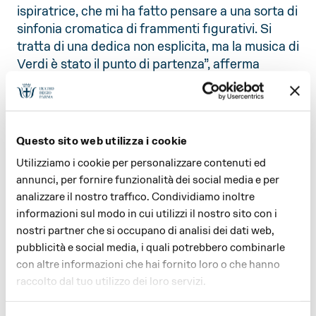
ispiratrice, che mi ha fatto pensare a una sorta di
sinfonia cromatica di frammenti figurativi. Si
tratta di una dedica non esplicita, ma la musica di
Verdi è stato il punto di partenza”, afferma
l’artista
Mimmo Paladino
nella conversazione a
cura di Federico Giannini, che sottolinea il
significato del periodo trascorso sul processo di
maturazione dell’opera e del messaggio che ne
Questo sito web utilizza i cookie
sta alla base: “Questa esplosione cromatica può
Utilizziamo i cookie per personalizzare contenuti ed
essere un segnale di positività. Dopo una
annunci, per fornire funzionalità dei social media e per
tragedia, dopo una situazione come quella che
analizzare il nostro traffico. Condividiamo inoltre
abbiamo vissuto, c’è sempre voglia di pensare a
informazioni sul modo in cui utilizzi il nostro sito con i
qualcosa che porti felicità che si fondi su una
nostri partner che si occupano di analisi dei dati web,
felicità di espressione, in questo caso di
pubblicità e social media, i quali potrebbero combinarle
cromatismo. E forse dunque questa esplosione
con altre informazioni che hai fornito loro o che hanno
di colori brillanti è anche il risultato di questo
raccolto dal tuo utilizzo dei loro servizi.
momento storico. Un significato per certi versi
inconscio, ma che emerge prepotentemente