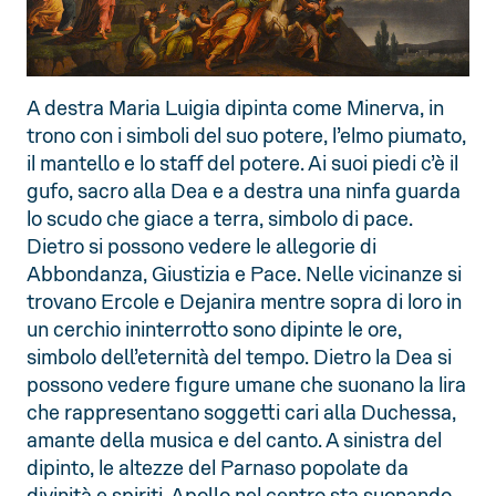
A destra Maria Luigia dipinta come Minerva, in
trono con i simboli del suo potere, l’elmo piumato,
il mantello e lo staff del potere. Ai suoi piedi c’è il
gufo, sacro alla Dea e a destra una ninfa guarda
lo scudo che giace a terra, simbolo di pace.
Dietro si possono vedere le allegorie di
Abbondanza, Giustizia e Pace. Nelle vicinanze si
trovano Ercole e Dejanira mentre sopra di loro in
un cerchio ininterrotto sono dipinte le ore,
simbolo dell’eternità del tempo. Dietro la Dea si
possono vedere figure umane che suonano la lira
che rappresentano soggetti cari alla Duchessa,
amante della musica e del canto. A sinistra del
dipinto, le altezze del Parnaso popolate da
divinità e spiriti. Apollo nel centro sta suonando