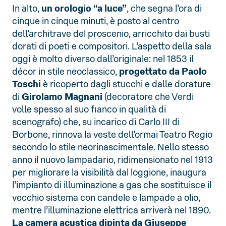
In alto,
un orologio “a luce”
, che segna l’ora di
cinque in cinque minuti, è posto al centro
dell’architrave del proscenio, arricchito dai busti
dorati di poeti e compositori. L’aspetto della sala
oggi è molto diverso dall’originale: nel 1853 il
décor in stile neoclassico,
progettato da Paolo
Toschi
è ricoperto dagli stucchi e dalle dorature
di
Girolamo Magnani
(decoratore che Verdi
volle spesso al suo fianco in qualità di
scenografo) che, su incarico di Carlo III di
Borbone, rinnova la veste dell’ormai Teatro Regio
secondo lo stile neorinascimentale. Nello stesso
anno il nuovo lampadario, ridimensionato nel 1913
per migliorare la visibilità dal loggione, inaugura
l’impianto di illuminazione a gas che sostituisce il
vecchio sistema con candele e lampade a olio,
mentre l’illuminazione elettrica arriverà nel 1890.
La camera acustica dipinta da Giuseppe