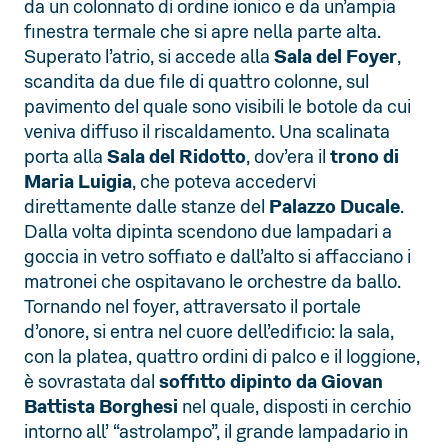
da un colonnato di ordine ionico e da un’ampia
finestra termale che si apre nella parte alta.
Superato l’atrio, si accede alla
Sala del Foyer
,
scandita da due file di quattro colonne, sul
pavimento del quale sono visibili le botole da cui
veniva diffuso il riscaldamento. Una scalinata
porta alla
Sala del Ridotto
, dov’era il
trono di
Maria Luigia
, che poteva accedervi
direttamente dalle stanze del
Palazzo Ducale
.
Dalla volta dipinta scendono due lampadari a
goccia in vetro soffiato e dall’alto si affacciano i
matronei che ospitavano le orchestre da ballo.
Tornando nel foyer, attraversato il portale
d’onore, si entra nel cuore dell’edificio: la sala,
con la platea, quattro ordini di palco e il loggione,
è sovrastata dal
soffitto dipinto da Giovan
Battista Borghesi
nel quale, disposti in cerchio
intorno all’ “astrolampo”, il grande lampadario in