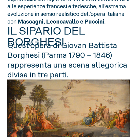
alle esperienze francesi e tedesche, all’estrema
evoluzione in senso realistico dell’opera italiana
con
Mascagni, Leoncavallo e Puccini
.
IL SIPARIO DEL
BORGHESI
Quest’opera di Giovan Battista
Borghesi (Parma 1790 – 1846)
rappresenta una scena allegorica
divisa in tre parti.