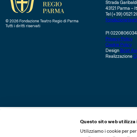
Strada Garibaldi
43121 Parma – It
Tel (+39) 0521 2
fondazioneteat
© 2026 Fondazione Teatro Regio di Parma
Tutti i diritti riservati
PI 022080603
Privacy Policy
Cookie Policy
Design
Bcpt Ass
Realizzazione
Q
Questo sito web utilizza 
La Stagione del Teatro Regio di Parma e il Festival Verd
Utilizziamo i cookie per pe