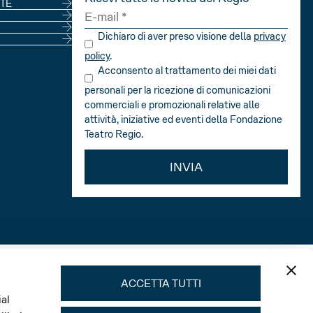
NE
TE
Dichiaro di aver preso visione della
privacy
policy
.
Acconsento al trattamento dei miei dati
personali per la ricezione di comunicazioni
commerciali e promozionali relative alle
attività, iniziative ed eventi della Fondazione
Teatro Regio.
INVIA
ACCETTA TUTTI
ial