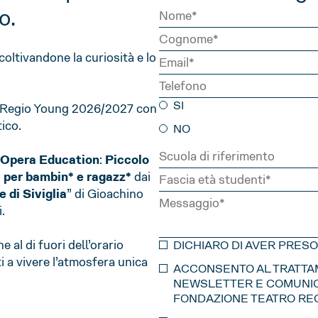
o.
oltivandone la curiosità e lo
SI
one Regio Young 2026/2027 con
ico.
NO
 Opera Education
:
Piccolo
a per bambin* e ragazz*
dai
e di Siviglia
” di Gioachino
.
 al di fuori dell’orario
DICHIARO DI AVER PRES
i a vivere l’atmosfera unica
ACCONSENTO AL TRATTAME
NEWSLETTER E COMUNICA
FONDAZIONE TEATRO REG