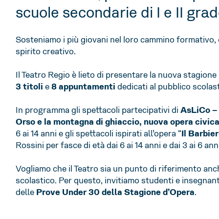
scuole secondarie di I e II grad
Sosteniamo i più giovani nel loro cammino formativo, c
spirito creativo.
Il Teatro Regio è lieto di presentare la nuova stagi
3 titoli
e
8 appuntamenti
dedicati al pubblico scolast
In programma gli spettacoli partecipativi di
AsLiCo –
Orso e la montagna di ghiaccio, nuova opera civic
6 ai 14 anni e gli spettacoli ispirati all’opera “
Il Barbier
Rossini per fasce di età dai 6 ai 14 anni e dai 3 ai 6 anni
Vogliamo che il Teatro sia un punto di riferimento anche
scolastico. Per questo, invitiamo studenti e insegnant
delle
Prove Under 30 della Stagione d’Opera
.