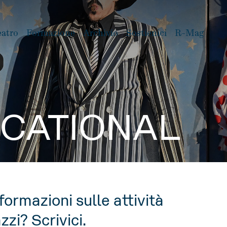
eatro
Formazione
Archivio
Sostienici
R-Mag
CATIONAL
formazioni sulle attività
zzi? Scrivici.