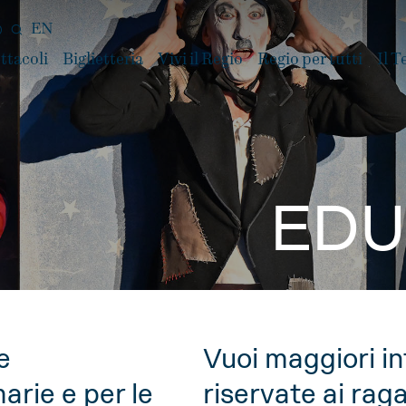
EN
ttacoli
Biglietteria
Vivi il Regio
Regio per tutti
Il T
EDU
e
Vuoi maggiori in
marie e per le
riservate ai raga