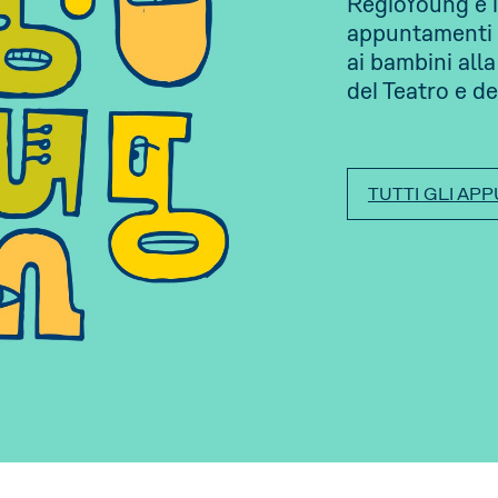
RegioYoung è l
appuntamenti 
ai bambini all
del Teatro e de
TUTTI GLI AP