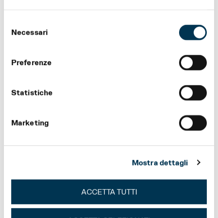
PIANTA DEL TEATRO REGIO DI PARMA
Selezione
Necessari
del
TICKET
consenso
Preferenze
AGEVOLAZIONI
STAGIONE 27
Statistiche
FESTIVAL VERDI 2026
Marketing
REGIO YOUNG 2026/2027
Mostra dettagli
Condividi
ACCETTA TUTTI