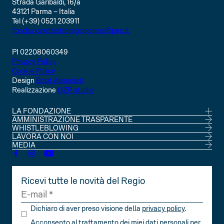
Strada Garibaldi, 16/a
43121 Parma – Italia
Tel (+39) 0521 203911
fondazioneteatroregioparma@pec.it
PI 02208060349
Privacy Policy
Cookie Policy
Design
Bcpt Associati
Realizzazione
QZR studio
LA FONDAZIONE
CONSIGLIO DI AMMINISTRAZIONE
AMMINISTRAZIONE TRASPARENTE
SOCI
WHISTLEBLOWING
STATUTO
LAVORA CON NOI
MEDIA
Ricevi tutte le novità del Regio
Dichiaro di aver preso visione della
privacy policy
.
Acconsento al trattamento dei miei dati personali per