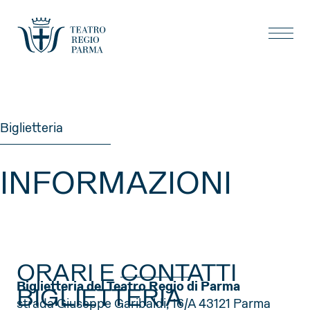
Biglietteria
INFORMAZIONI
ORARI E CONTATTI
Biglietteria del Teatro Regio di Parma
BIGLIETTERIA
strada Giuseppe Garibaldi, 16/A 43121 Parma