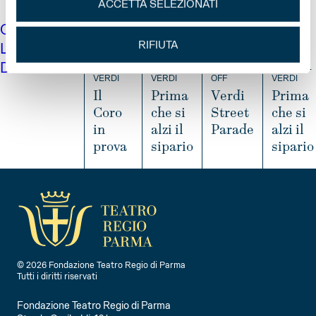
ACCETTA SELEZIONATI
CA
10 SET
12 SET
19 SET
20 SET
RIFIUTA
LEN
DARIO
FESTIVAL
FESTIVAL
VERDI
FESTIVAL
VERDI
VERDI
OFF
VERDI
Il
Prima
Verdi
Prima
Coro
che si
Street
che si
in
alzi il
Parade
alzi il
prova
sipario
sipario
I
N
I
I
I
F
N
N
N
O
F
F
F
O
O
O
© 2026 Fondazione Teatro Regio di Parma
Tutti i diritti riservati
Fondazione Teatro Regio di Parma