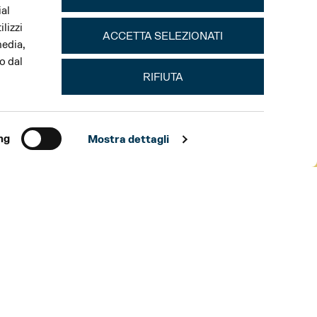
ial
lizzi
ACCETTA SELEZIONATI
media,
o dal
RIFIUTA
ng
Mostra dettagli
TEATRO REGIO DI PARMA
VEN 23 GEN
20:00
TURNO A
DOM 25 GEN
15:29
TURNO D