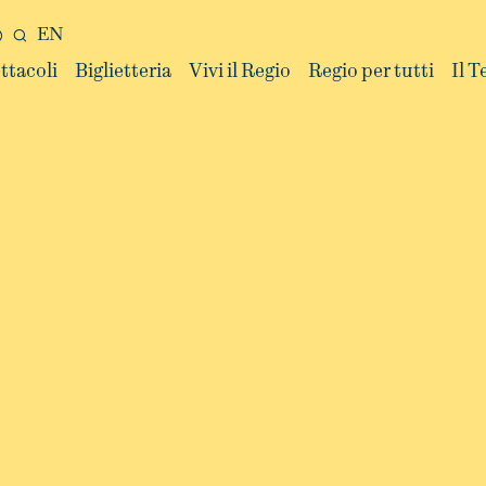
EN
ttacoli
Biglietteria
Vivi il Regio
Regio per tutti
Il T