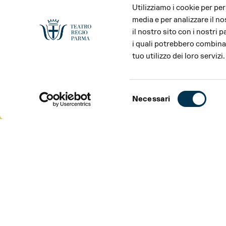
Utilizziamo i cookie per pe
media e per analizzare il no
il nostro sito con i nostri 
i quali potrebbero combinar
tuo utilizzo dei loro servizi.
Selezione
Necessari
del
consenso
SPETTACOLO
CAST
CONTRIBUTI
SPETTACOLO
Musica
Christoph Willibald Gluck
Azione teatrale per musica in tre atti composta intorn
libretto di Ranieri de’ Calzabigi