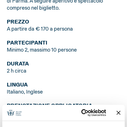
di Parma. A seguire aperitivo e spettacolo
compreso nel biglietto.
PREZZO
A partire da € 170 a persona
PARTECIPANTI
Minimo 2, massimo 10 persone
DURATA
2 h circa
LINGUA
Italiano, Inglese
PRENOTAZIONE OBBLIGATORIA
visitareilregio@teatroregioparma.it
tel. 0521203995