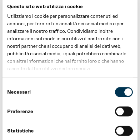
PRELUDIO
Questo sito web utilizza i cookie
Tour guidato per scoprire attraverso itinerari su
misura, le bellezze artistiche del centro storico
Utilizziamo i cookie per personalizzare contenuti ed
della città: Tour Atto II e Tour Atto IV. A seguire
annunci, per fornire funzionalità dei social media e per
aperitivo e spettacolo compreso nel biglietto.
analizzare il nostro traffico. Condividiamo inoltre
informazioni sul modo in cui utilizzi il nostro sito con i
nostri partner che si occupano di analisi dei dati web,
PREZZO
pubblicità e social media, i quali potrebbero combinarle
A partire da € 190 a persona
con altre informazioni che hai fornito loro o che hanno
raccolto dal tuo utilizzo dei loro servizi.
PARTECIPANTI
Minimo 2, massimo 10 persone
Selezione
Necessari
DURATA
del
2 h circa
consenso
Preferenze
LINGUA
Italiano, Inglese
Statistiche
PRENOTAZIONE OBBLIGATORIA