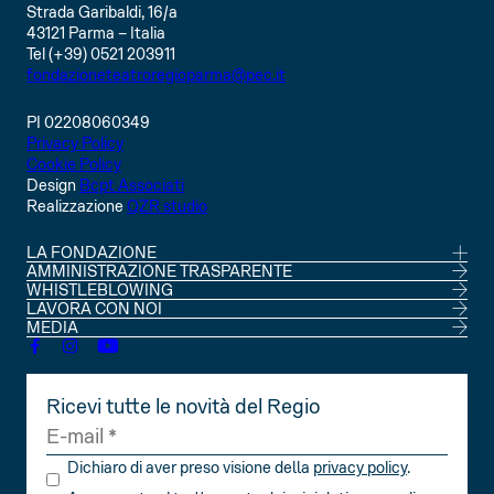
Strada Garibaldi, 16/a
43121 Parma – Italia
Tel (+39) 0521 203911
fondazioneteatroregioparma@pec.it
PI 02208060349
Privacy Policy
Cookie Policy
Design
Bcpt Associati
Realizzazione
QZR studio
LA FONDAZIONE
CONSIGLIO DI AMMINISTRAZIONE
AMMINISTRAZIONE TRASPARENTE
SOCI
WHISTLEBLOWING
STATUTO
LAVORA CON NOI
MEDIA
Ricevi tutte le novità del Regio
Dichiaro di aver preso visione della
privacy policy
.