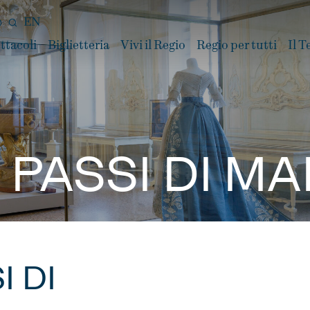
EN
ttacoli
Biglietteria
Vivi il Regio
Regio per tutti
Il T
I PASSI DI M
I DI