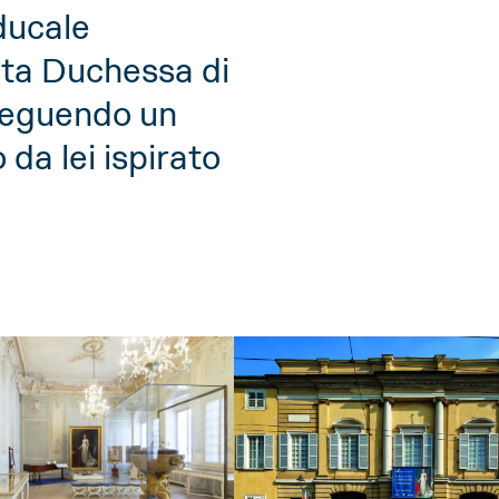
ducale
ata Duchessa di
seguendo un
da lei ispirato