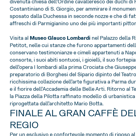
divenuta chiesa dell’Ordine cavalleresco dei duchi di 
Costantiniano di S. Giorgio, per ammirare il monumen
sposato dalla Duchessa in seconde nozze e che di fatt
affreschi di Parmigianino uno dei più importanti pittor
Visita al
Museo Glauco Lombardi
nel Palazzo della R
Petitot, nelle cui stanze che furono appartamenti dell
conservano testimonianze e cimeli appartenuti a Napo
consorte, i suoi abiti sontuosi, i gioielli, il suo fortep
dell’opera I lombardi alla prima Crociata che Giuseppe 
preparatorio di Borghesi del Sipario dipinto del Teatro
ricchissima collezione dell’arte figurativa a Parma du
e il fiorire dell’Accademia delle Belle Arti. Ritorno al
la Piazza della Pilotta raffinato modello di urbanistic
riprogettata dall’architetto Mario Botta.
FINALE AL GRAN CAFFÈ DE
REGIO
Per un esclusivo e confortevole momento di riposo al