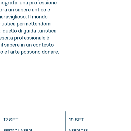
enografa, una professione
cora un sapere antico e
eraviglioso. Il mondo
artistica permettendomi
quello di guida turistica,
escita professionale è
 il sapere in un contesto
ro e l’arte possono donare.
12 SET
19 SET
FESTIVAL VERDI
VERDI OFF