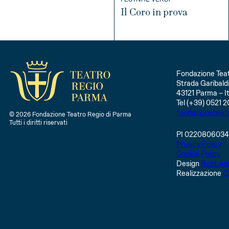
Il Coro in prova
INFO
Fondazione Teat
Strada Garibaldi
43121 Parma – It
Tel (+39) 0521 2
fondazioneteat
© 2026 Fondazione Teatro Regio di Parma
Tutti i diritti riservati
PI 022080603
Privacy Policy
Cookie Policy
Design
Bcpt Ass
Realizzazione
Q