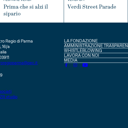
Prima che si alzi il
Verdi Street Parade
sipario
INFO
INFO
LA FONDAZIONE
ro Regio di Parma
CONSIGLIO DI AMMINISTRAZIO
AMMINISTRAZIONE TRASPAREN
, 16/a
SOCI
WHISTLEBLOWING
alia
STATUTO
LAVORA CON NOI
03911
MEDIA
roregioparma@pec.it
49
ociati
ZR studio