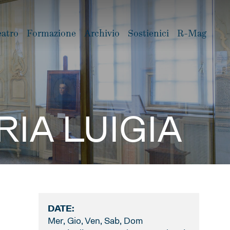
eatro
Formazione
Archivio
Sostienici
R-Mag
ARIA LUIGIA
DATE:
Mer, Gio, Ven, Sab, Dom