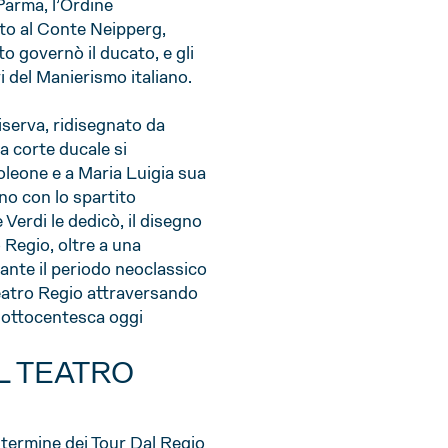
Parma, l’Ordine
to al Conte Neipperg,
o governò il ducato, e gli
i del Manierismo italiano.
iserva, ridisegnato da
a corte ducale si
leone e a Maria Luigia sua
iano con lo spartito
Verdi le dedicò, il disegno
 Regio, oltre a una
rante il periodo neoclassico
 Teatro Regio attraversando
a ottocentesca oggi
L TEATRO
 termine dei Tour Dal Regio