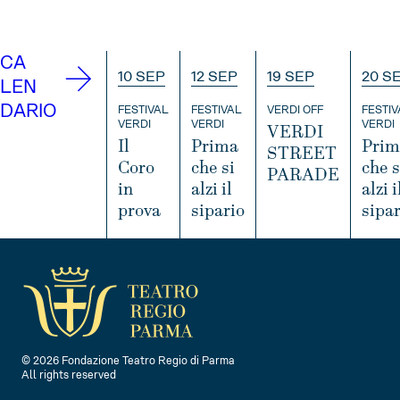
CA
10 SEP
12 SEP
19 SEP
20 S
LEN
DARIO
FESTIVAL
FESTIVAL
VERDI OFF
FESTIV
VERDI
VERDI
VERDI
VERDI
Il
Prima
Prim
STREET
Coro
che si
che s
PARADE
in
alzi il
alzi i
prova
sipario
sipar
I
N
I
I
I
F
N
N
O
F
F
O
O
© 2026 Fondazione Teatro Regio di Parma
All rights reserved