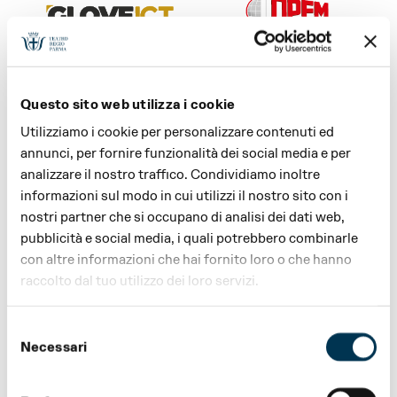
SPONSOR STAGIONE E
SPONSOR STAGIONE E
FESTIVAL VERDI
SOSTENITORE FESTIVAL
Questo sito web utilizza i cookie
VERDI
Utilizziamo i cookie per personalizzare contenuti ed
annunci, per fornire funzionalità dei social media e per
analizzare il nostro traffico. Condividiamo inoltre
informazioni sul modo in cui utilizzi il nostro sito con i
nostri partner che si occupano di analisi dei dati web,
pubblicità e social media, i quali potrebbero combinarle
SPONSOR STAGIONE E
SPONSOR STAGIONE E
FESTIVAL VERDI
FESTIVAL VERDI
con altre informazioni che hai fornito loro o che hanno
raccolto dal tuo utilizzo dei loro servizi.
Selezione
Necessari
del
consenso
PREMIUM PARTNER
SAFETY PARTNER