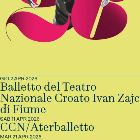
GIO 2 APR 2026
Balletto del Teatro
Nazionale Croato Ivan Zajc
di Fiume
SAB 11 APR 2026
INFO
CCN/Aterballetto
MAR 21 APR 2026