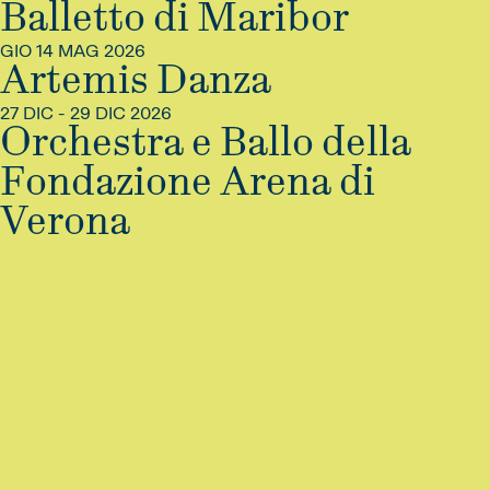
INFO
TICKET
Balletto di Maribor
GIO 14 MAG 2026
INFO
TICKET
Artemis Danza
27 DIC - 29 DIC 2026
INFO
TICKET
Orchestra e Ballo della
Fondazione Arena di
Verona
INFO
TICKET