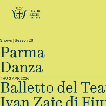
Shows | Season 26
Parma
Danza
THU 2 APR 2026
Balletto del Te
Ivan Zajc di Fi