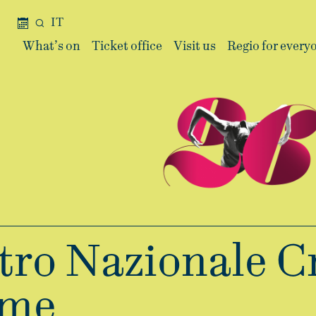
IT
What’s on
Ticket office
Visit us
Regio for every
atro Nazionale C
ume