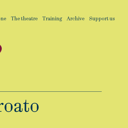
one
The theatre
Training
Archive
Support us
roato
INFO