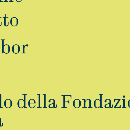
tto
ibor
lo della Fondaz
a