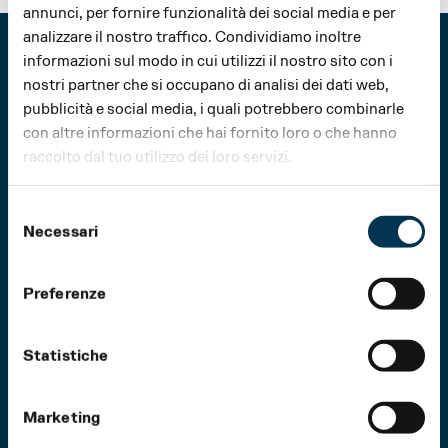
annunci, per fornire funzionalità dei social media e per
SEPTEMBER
OCTOBER
INFO
INFO
analizzare il nostro traffico. Condividiamo inoltre
NOVEMBER
DECEMBER
informazioni sul modo in cui utilizzi il nostro sito con i
nostri partner che si occupano di analisi dei dati web,
pubblicità e social media, i quali potrebbero combinarle
con altre informazioni che hai fornito loro o che hanno
© 2026 Fondazione Teatro Regio di Parma
raccolto dal tuo utilizzo dei loro servizi.
All rights reserved
Fondazione Teatro Regio di Parma
Selezione
Strada Garibaldi, 16/a
Necessari
del
43121 Parma – Italy
consenso
Tel (+39) 0521 203911
fondazioneteatroregioparma@pec.it
Preferenze
PI 02208060349
Privacy Policy
Statistiche
Cookie Policy
Design
Bcpt Associati
Realizzazione
QZR studio
Marketing
STATUTE