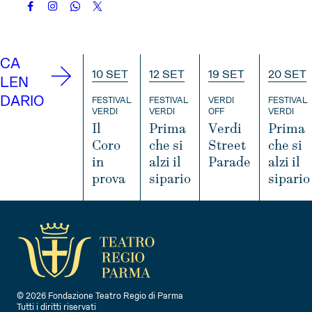
CA
10 SET
12 SET
19 SET
20 SET
LEN
DARIO
FESTIVAL
FESTIVAL
VERDI
FESTIVAL
VERDI
VERDI
OFF
VERDI
Il
Prima
Verdi
Prima
Coro
che si
Street
che si
in
alzi il
Parade
alzi il
prova
sipario
sipario
I
N
I
I
I
F
N
N
N
O
F
F
F
O
O
O
© 2026 Fondazione Teatro Regio di Parma
Tutti i diritti riservati