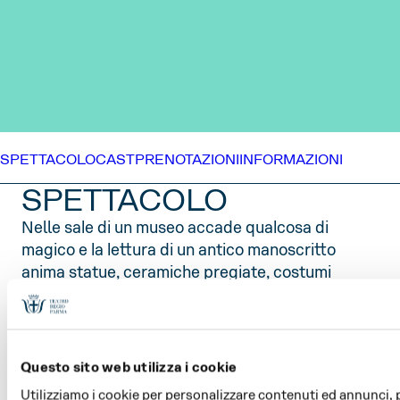
SPETTACOLO
CAST
PRENOTAZIONI
INFORMAZIONI
SPETTACOLO
Nelle sale di un museo accade qualcosa di
magico e la lettura di un antico manoscritto
anima statue, ceramiche pregiate, costumi
tradizionali e stampe d’epoca. I visitatori – tra i
quali ci sono anche il giovane Calaf, con il padre
Timur e Liù – vengono catapultati nel misterioso
mondo di Turandot, la principessa dal cuore di
Questo sito web utilizza i cookie
ghiaccio che – con l’aiuto di Ping, Pong e Pang,
Utilizziamo i cookie per personalizzare contenuti ed annunci, pe