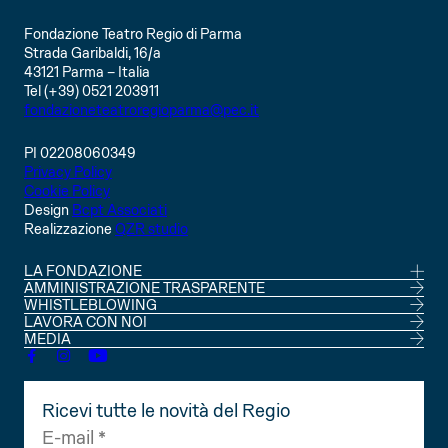
Fondazione Teatro Regio di Parma
Strada Garibaldi, 16/a
43121 Parma – Italia
Tel (+39) 0521 203911
fondazioneteatroregioparma@pec.it
PI 02208060349
Privacy Policy
Cookie Policy
Design
Bcpt Associati
Realizzazione
QZR studio
LA FONDAZIONE
CONSIGLIO DI AMMINISTRAZIONE
AMMINISTRAZIONE TRASPARENTE
SOCI
WHISTLEBLOWING
STATUTO
LAVORA CON NOI
MEDIA
Ricevi tutte le novità del Regio