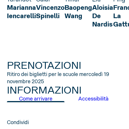
Marianna
Vincenzo
Baopeng
Aloisia
Fran
Iencarelli
Spinelli
Wang
De
La
Nardis
Gatt
PRENOTAZIONI
Ritiro dei biglietti per le scuole mercoledì 19
novembre 2025
INFORMAZIONI
Come arrivare
Accessibilità
Condividi