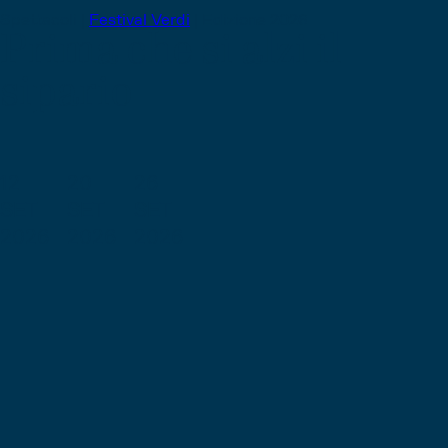
Spettacoli |
Festival Verdi
|
Edizione 2026
Prima che si alzi il
sipario
12
20
26
SET
SET
SET
2026
2026
2026