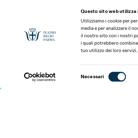
Questo sito web utilizza 
Utilizziamo i cookie per pe
media e per analizzare il no
il nostro sito con i nostri 
i quali potrebbero combinar
tuo utilizzo dei loro servizi.
Selezione
Necessari
del
consenso
SPETTACOLO
INFORMAZIONI
SPETTACOLO
Un percorso laboratoriale alla scoperta della musica 
dedicato alle famiglie in attesa, alle mamme, ai papà e a