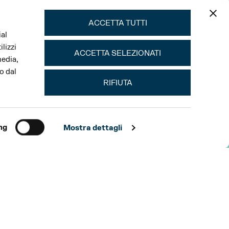
ACCETTA TUTTI
ial
lizzi
ACCETTA SELEZIONATI
media,
o dal
RIFIUTA
ng
Mostra dettagli
TEATRO REGIO DI PARMA