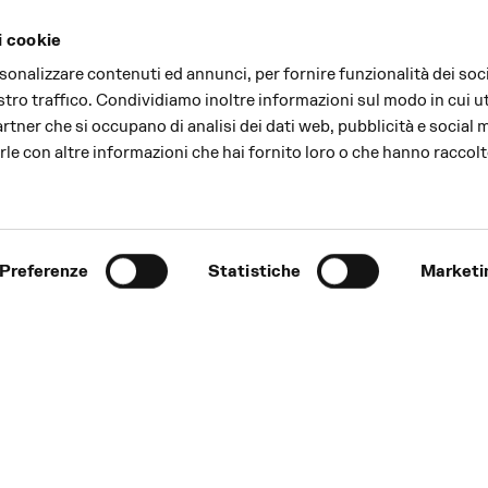
i cookie
rsonalizzare contenuti ed annunci, per fornire funzionalità dei soc
stro traffico. Condividiamo inoltre informazioni sul modo in cui uti
partner che si occupano di analisi dei dati web, pubblicità e social 
le con altre informazioni che hai fornito loro o che hanno raccolt
Preferenze
Statistiche
Marketi
e della propria voce
i bimbi in arrivo,