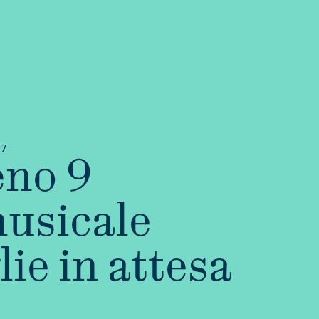
27
no 9
musicale
lie in attesa