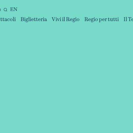
EN
ttacoli
Biglietteria
Vivi il Regio
Regio per tutti
Il T