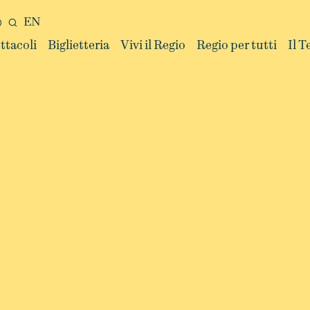
EN
ttacoli
Biglietteria
Vivi il Regio
Regio per tutti
Il T