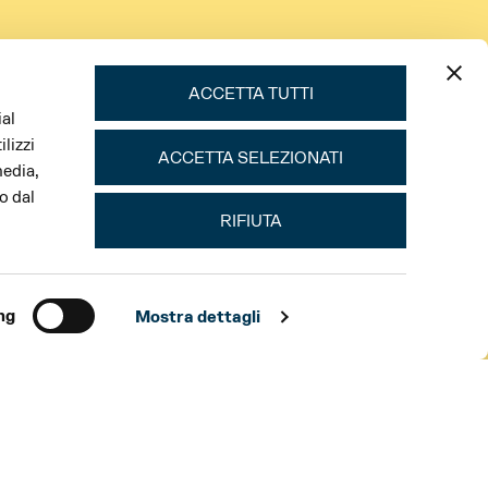
ACCETTA TUTTI
ial
lizzi
ACCETTA SELEZIONATI
media,
o dal
RIFIUTA
ng
Mostra dettagli