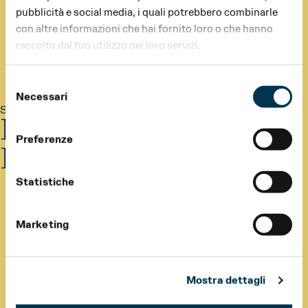
pubblicità e social media, i quali potrebbero combinarle
con altre informazioni che hai fornito loro o che hanno
raccolto dal tuo utilizzo dei loro servizi.
Selezione
Necessari
del
Spettacoli |
RegioInsieme
|
Edizione 2026
consenso
Istituti penitenziari di
Preferenze
Parma
Statistiche
Marketing
Mostra dettagli