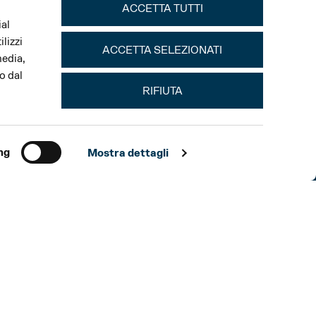
ACCETTA TUTTI
ial
lizzi
ACCETTA SELEZIONATI
media,
o dal
RIFIUTA
ng
Mostra dettagli
ASSOCIAZIONE PARMA LIRICA
GIO 10 SET
21:00