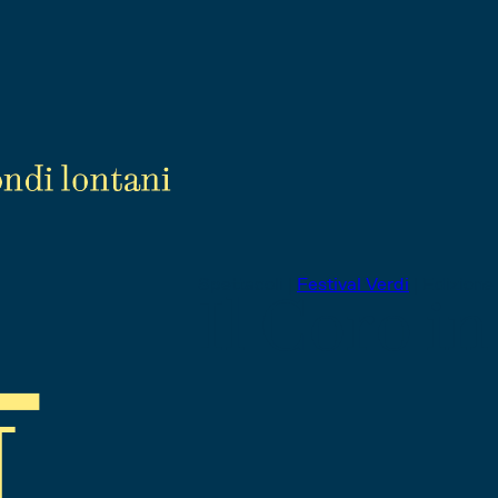
Spettacoli |
Festival Verdi
|
Edizione
Il Coro i