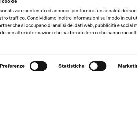
i cookie
rsonalizzare contenuti ed annunci, per fornire funzionalità dei soc
stro traffico. Condividiamo inoltre informazioni sul modo in cui uti
partner che si occupano di analisi dei dati web, pubblicità e social 
le con altre informazioni che hai fornito loro o che hanno raccolt
Preferenze
Statistiche
Marketi
l Teatro Regio di Parma
alle prove del Coro del