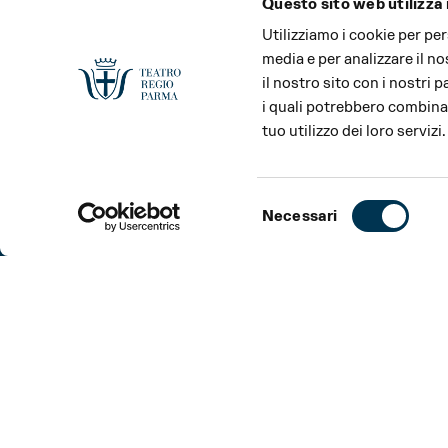
Questo sito web utilizza 
Utilizziamo i cookie per pe
media e per analizzare il no
il nostro sito con i nostri 
i quali potrebbero combinar
tuo utilizzo dei loro servizi.
Selezione
Necessari
del
consenso
INCONTRO
INFORMAZIONI
INCONTRO
Con il Maestro del coro Martino Faggiani e il Coro de
L’appuntamento che permette al pubblico di assistere 