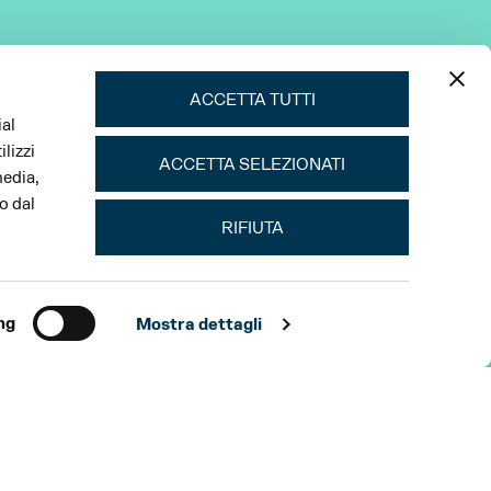
ACCETTA TUTTI
ial
lizzi
ACCETTA SELEZIONATI
media,
o dal
RIFIUTA
ng
Mostra dettagli