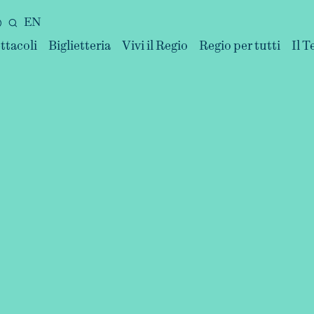
EN
ttacoli
Biglietteria
Vivi il Regio
Regio per tutti
Il T