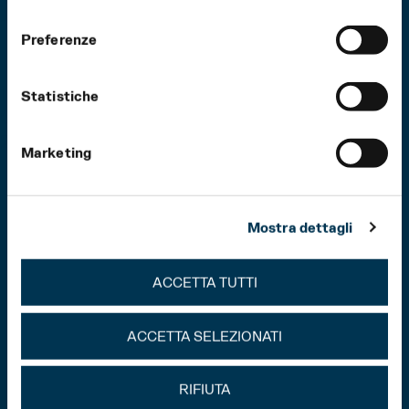
Fuoco di gioia
consenso
Preferenze
14
Statistiche
OTT
2026
Marketing
Mostra dettagli
ACCETTA TUTTI
ACCETTA SELEZIONATI
RIFIUTA