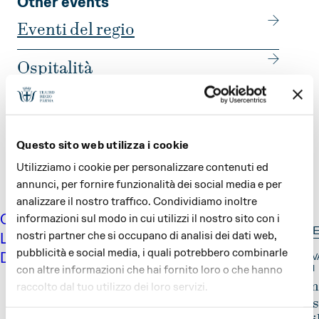
Other events
Eventi del regio
Ospitalità
Share
Questo sito web utilizza i cookie
Utilizziamo i cookie per personalizzare contenuti ed
annunci, per fornire funzionalità dei social media e per
analizzare il nostro traffico. Condividiamo inoltre
CA
informazioni sul modo in cui utilizzi il nostro sito con i
10 SEP
12 SEP
19 SEP
20 S
nostri partner che si occupano di analisi dei dati web,
LEN
pubblicità e social media, i quali potrebbero combinarle
DARIO
FESTIVAL
FESTIVAL
VERDI OFF
FESTIV
con altre informazioni che hai fornito loro o che hanno
VERDI
VERDI
VERDI
VERDI
raccolto dal tuo utilizzo dei loro servizi.
Il
Prima
Prim
STREET
Coro
che si
che s
PARADE