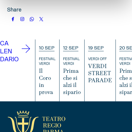
Share
CA
10 SEP
12 SEP
19 SEP
20 S
LEN
DARIO
FESTIVAL
FESTIVAL
VERDI OFF
FESTIV
VERDI
VERDI
VERDI
VERDI
Il
Prima
Prim
STREET
Coro
che si
che s
PARADE
in
alzi il
alzi i
prova
sipario
sipar
I
N
I
I
I
F
N
N
O
F
F
O
O