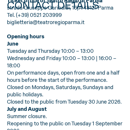
Ticket office of Teatro Regio di Parma
CONTACT DETAILS
strada Giuseppe Garibaldi, 16/A 43121 Parma
Tel. (+39) 0521 203999
biglietteria@teatroregioparma.it
Opening hours
June
Tuesday and Thursday 10:00 – 13:00
Wednesday and Friday 10:00 – 13:00 | 16:00 –
18:00
On performance days, open from one and a half
hours before the start of the performance.
Closed on Mondays, Saturdays, Sundays and
public holidays.
Closed to the public from Tuesday 30 June 2026.
July and August
Summer closure.
Reopening to the public on Tuesday 1 September