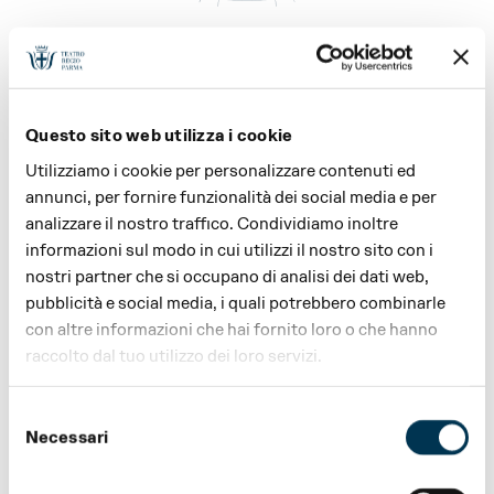
Questo sito web utilizza i cookie
Utilizziamo i cookie per personalizzare contenuti ed
For full details on ticketing,
annunci, per fornire funzionalità dei social media e per
analizzare il nostro traffico. Condividiamo inoltre
ticket and season ticket
informazioni sul modo in cui utilizzi il nostro sito con i
prices, special offers and
nostri partner che si occupano di analisi dei dati web,
concessions, general
pubblicità e social media, i quali potrebbero combinarle
con altre informazioni che hai fornito loro o che hanno
information and accessibility,
raccolto dal tuo utilizzo dei loro servizi.
please download the PDF.
Selezione
SEASON 2026
Necessari
del
consenso
FESTIVAL VERDI 2026