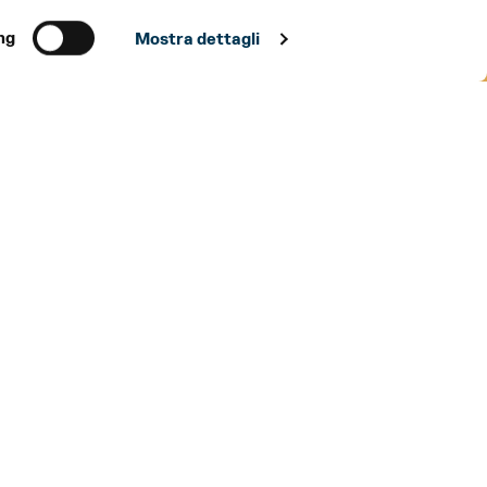
ng
Mostra dettagli
TEATRO REGIO DI PARMA
MAR 7 APR
20:30
et a partire da 12 euro
TICKET
AGEVOLAZIONI