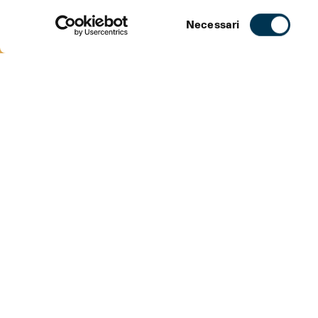
Selezione
Necessari
del
consenso
CONCERTO
INTERPRETE
INFORMAZIONI
CONCERTO
Robert Schumann
Kinderszenen, op. 15
Kreisleriana, op.
Fryderyk Chopin
Sonata n. 2 op. 35
Scherzo n. 2 op. 31
pianoforte
Grigory Sokolov