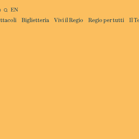
EN
ttacoli
Biglietteria
Vivi il Regio
Regio per tutti
Il T