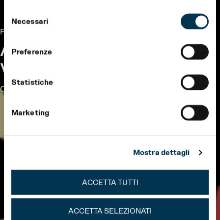
Selezione
Necessari
del
Formazione
consenso
ACCADEMIA
Preferenze
VERDIANA
Statistiche
Corso di alto perfezionamento in repertorio verdiano
Marketing
Mostra dettagli
ACCETTA TUTTI
ACCETTA SELEZIONATI