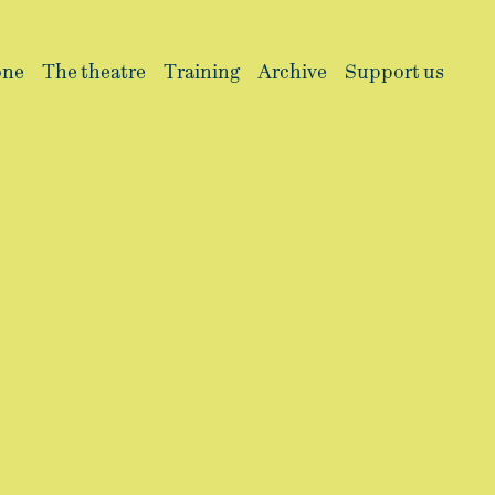
one
The theatre
Training
Archive
Support us