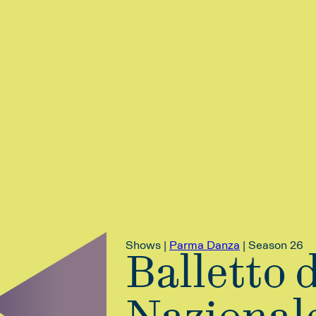
Shows |
Parma Danza
|
Season 26
Balletto 