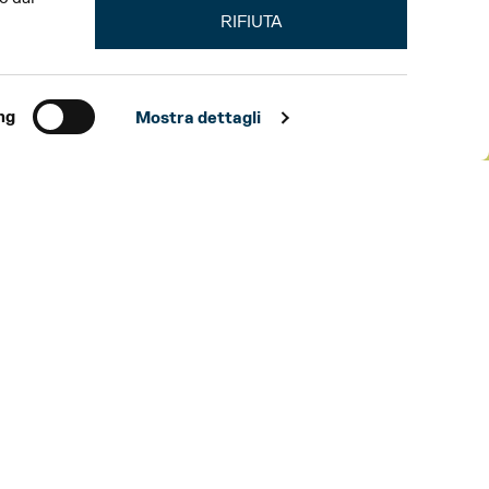
RIFIUTA
ng
Mostra dettagli
TEATRO REGIO DI PARMA
THU 2 APR
20:30
kets from €10
TICKET