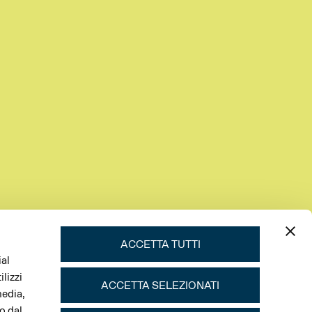
ACCETTA TUTTI
ial
lizzi
ACCETTA SELEZIONATI
media,
o dal