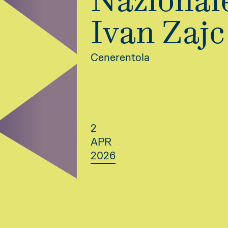
Nazional
Ivan Zajc
Cenerentola
2
APR
2026