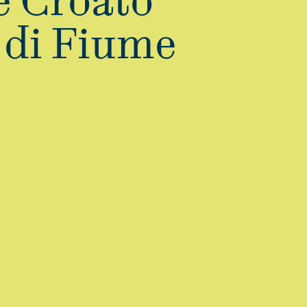
e Croato
 di Fiume