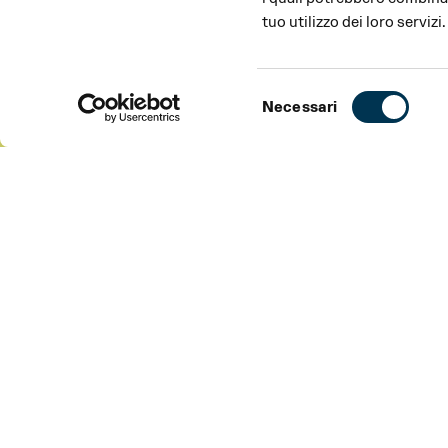
tuo utilizzo dei loro servizi.
Selezione
Necessari
del
consenso
ABOUT
CAST
INFORMATION
ABOUT
Direttore del Balletto
Leonard Jakovina
Direttrice di scena
Anca Nicoleta Zgurić
Maître de ballet
Daniele Romeo, Paula Rus
musica
Sergej Prokof’ev
coreografia
Leo Mujić
drammaturgia e assistente alla coreografia
Bálint R