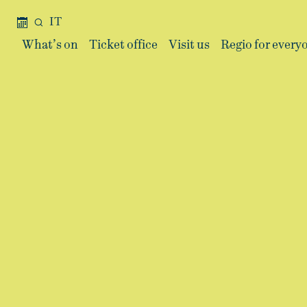
IT
What’s on
Ticket office
Visit us
Regio for every