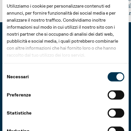
PARADE
Utilizziamo i cookie per personalizzare contenuti ed
in
alzi il
alzi i
annunci, per fornire funzionalità dei social media e per
prova
sipario
sipar
I
analizzare il nostro traffico. Condividiamo inoltre
N
informazioni sul modo in cui utilizzi il nostro sito con i
I
I
I
F
nostri partner che si occupano di analisi dei dati web,
N
N
O
pubblicità e social media, i quali potrebbero combinarle
F
F
O
O
con altre informazioni che hai fornito loro o che hanno
raccolto dal tuo utilizzo dei loro servizi.
© 2026 Fondazione Teatro Regio di Parma
All rights reserved
Selezione
Necessari
del
Fondazione Teatro Regio di Parma
Strada Garibaldi, 16/a
consenso
43121 Parma – Italy
Preferenze
Tel (+39) 0521 203911
fondazioneteatroregioparma@pec.it
Statistiche
PI 02208060349
Privacy Policy
Cookie Policy
Design
Bcpt Associati