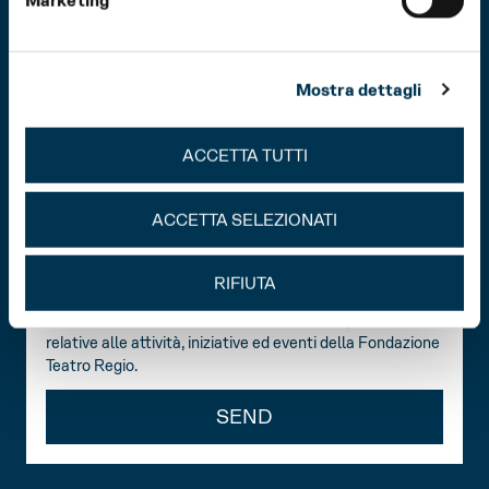
Marketing
Realizzazione
QZR studio
STATUTE
TRANSPARENCY PORTAL
Mostra dettagli
WHISTLEBLOWING
WORK WITH US
ACCETTA TUTTI
Receive all Regio news
ACCETTA SELEZIONATI
Dichiaro di aver preso visione della
privacy policy
.
RIFIUTA
Acconsento al trattamento dei miei dati personali per
la ricezione di comunicazioni commerciali e promozionali
relative alle attività, iniziative ed eventi della Fondazione
Teatro Regio.
SEND