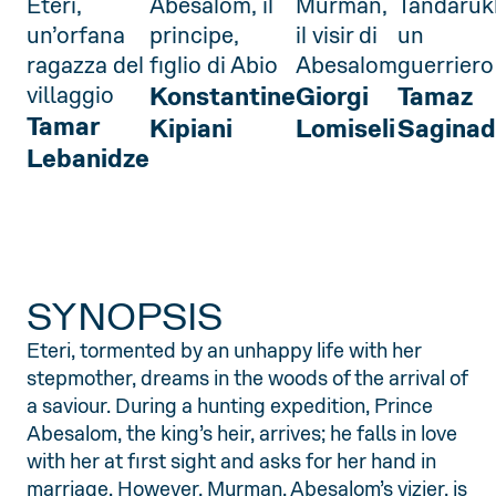
Eteri,
Abesalom, il
Murman,
Tandaruk
un’orfana
principe,
il visir di
un
ragazza del
figlio di Abio
Abesalom
guerriero
villaggio
Konstantine
Giorgi
Tamaz
Tamar
Kipiani
Lomiseli
Saginad
Lebanidze
SYNOPSIS
Eteri, tormented by an unhappy life with her
stepmother, dreams in the woods of the arrival of
a saviour. During a hunting expedition, Prince
Abesalom, the king’s heir, arrives; he falls in love
with her at first sight and asks for her hand in
marriage. However, Murman, Abesalom’s vizier, is