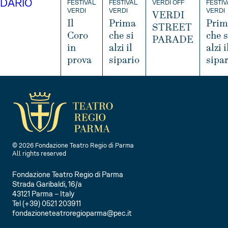
DARIO
FESTIVAL
FESTIVAL
VERDI OFF
FESTIV
VERDI
VERDI
VERDI
VERDI
Il
Prima
Prim
STREET
Coro
che si
che s
PARADE
in
alzi il
alzi i
prova
sipario
sipar
I
N
I
I
I
F
N
N
O
F
F
O
O
© 2026 Fondazione Teatro Regio di Parma
All rights reserved
Fondazione Teatro Regio di Parma
Strada Garibaldi, 16/a
43121 Parma – Italy
Tel (+39) 0521 203911
fondazioneteatroregioparma@pec.it