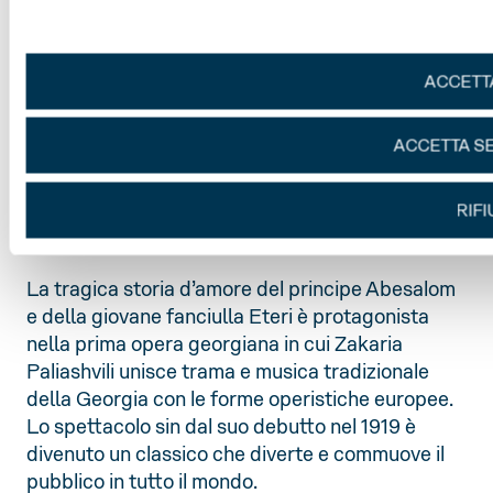
Musica
Zacharia Paliashvili
Opera in quattro atti su libretto di Petre
ACCETTA
Mirianashvili
basato sul poema medievale georgiano
Eteriani
ACCETTA SE
versione ritmica italiana a cura di Sirio
Scacchetti
RIFI
Durata 2 h e 15 minuti, compreso intervallo
La tragica storia d’amore del principe Abesalom
e della giovane fanciulla Eteri è protagonista
nella prima opera georgiana in cui Zakaria
Paliashvili unisce trama e musica tradizionale
della Georgia con le forme operistiche europee.
Lo spettacolo sin dal suo debutto nel 1919 è
divenuto un classico che diverte e commuove il
pubblico in tutto il mondo.