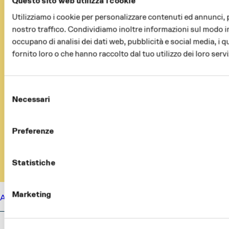
Questo sito web utilizza i cookie
Utilizziamo i cookie per personalizzare contenuti ed annunci, pe
nostro traffico. Condividiamo inoltre informazioni sul modo in cu
occupano di analisi dei dati web, pubblicità e social media, i 
fornito loro o che hanno raccolto dal tuo utilizzo dei loro servi
Selezione
Necessari
del
consenso
Preferenze
Statistiche
Marketing
ABOUT
CAST
SYNOPSIS
INFORMATION
ABOUT