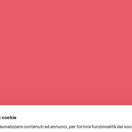
i cookie
rsonalizzare contenuti ed annunci, per fornire funzionalità dei soc