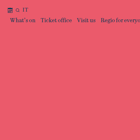
IT
What’s on
Ticket office
Visit us
Regio for every