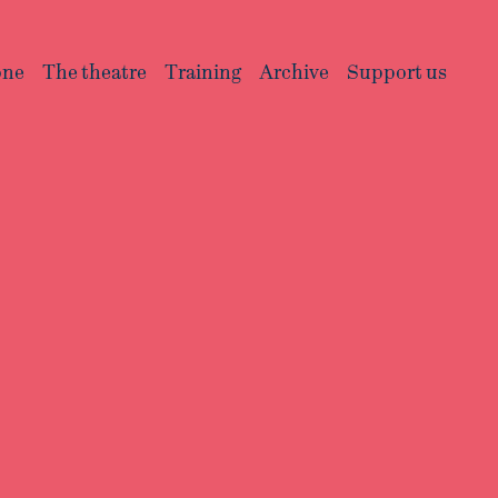
one
The theatre
Training
Archive
Support us