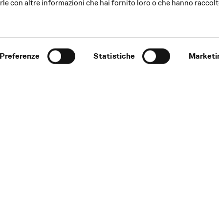
le con altre informazioni che hai fornito loro o che hanno raccolt
Preferenze
Statistiche
Marketi
through their originality,
terpretations of pieces