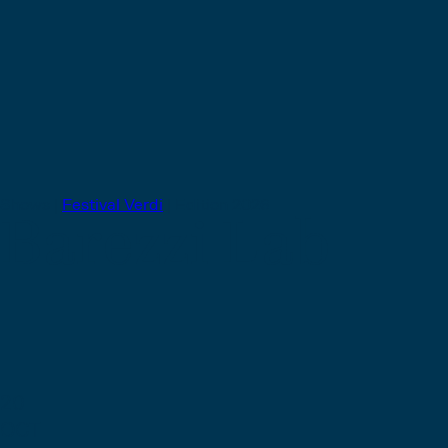
Shows |
Festival Verdi
|
Edition 2026
Barezzi Lab
20
OCT