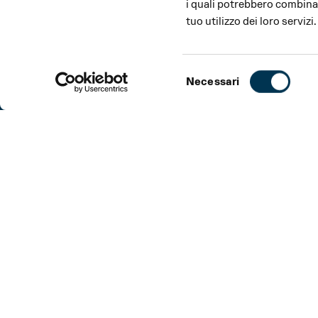
i quali potrebbero combinar
tuo utilizzo dei loro servizi.
Selezione
Necessari
del
consenso
ABOUT
INFORMATION
ABOUT
Tickets from €20.
Artists and bands who have distinguished themselves 
talent and quality are invited to perform their own in
from Verdi’s repertoire, in their own musical styles.
In collaboration with
Barezzi Festival