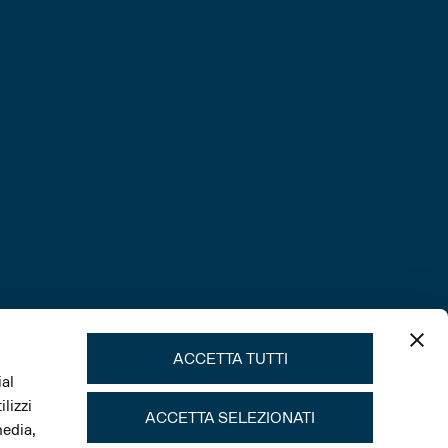
ACCETTA TUTTI
ial
lizzi
ACCETTA SELEZIONATI
media,