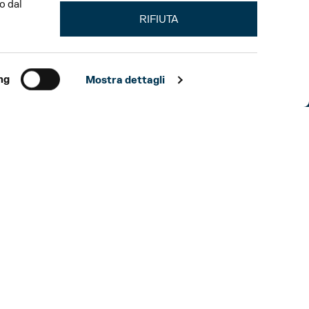
o dal
RIFIUTA
ng
Mostra dettagli
TEATRO REGIO DI PARMA
TUE 20 OCT
10:30
FREE ENTRY