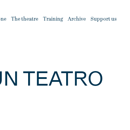
one
The theatre
Training
Archive
Support us
UN TEATRO