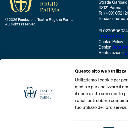
Strada Garibaldi
43121 Parma – It
Tel (+39) 0521 2
fondazioneteat
© 2026 Fondazione Teatro Regio di Parma
All rights reserved
PI 022080603
Privacy Policy
Cookie Policy
Design
Bcpt Ass
Realizzazione
Q
Questo sito web utilizza 
Utilizziamo i cookie per pe
media e per analizzare il no
il nostro sito con i nostri 
i quali potrebbero combinar
tuo utilizzo dei loro servizi.
Main partner
Media partner