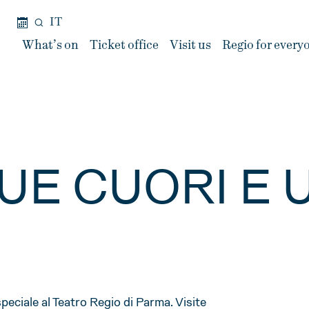
IT
What’s on
Ticket office
Visit us
Regio for every
UE CUORI E 
eciale al Teatro Regio di Parma. Visite