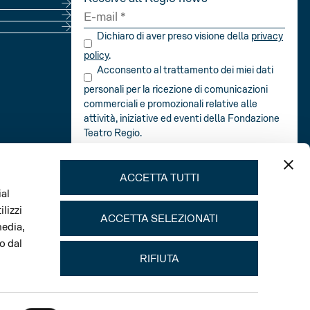
Dichiaro di aver preso visione della
privacy
policy
.
Acconsento al trattamento dei miei dati
personali per la ricezione di comunicazioni
commerciali e promozionali relative alle
attività, iniziative ed eventi della Fondazione
Teatro Regio.
SEND
ACCETTA TUTTI
ial
lizzi
ACCETTA SELEZIONATI
media,
o dal
RIFIUTA
Main sponsor Season and Festival Verdi