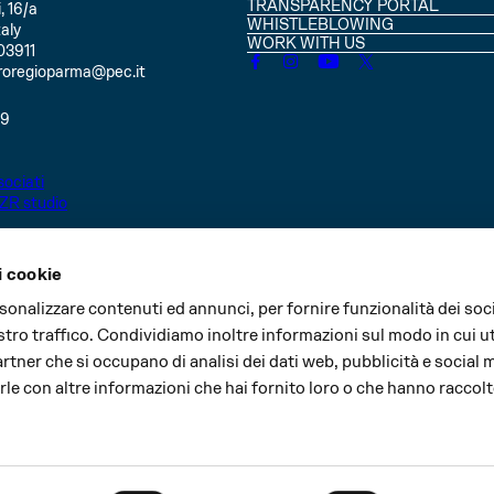
TRANSPARENCY PORTAL
, 16/a
WHISTLEBLOWING
aly
WORK WITH US
03911
roregioparma@pec.it
49
ociati
ZR studio
i cookie
rsonalizzare contenuti ed annunci, per fornire funzionalità dei soc
stro traffico. Condividiamo inoltre informazioni sul modo in cui uti
partner che si occupano di analisi dei dati web, pubblicità e social 
le con altre informazioni che hai fornito loro o che hanno raccolt
Major partner
Cultural partner