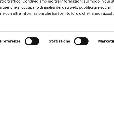
stro traffico. Condividiamo inoltre informazioni sul modo in cui uti
partner che si occupano di analisi dei dati web, pubblicità e social 
le con altre informazioni che hai fornito loro o che hanno raccolt
Preferenze
Statistiche
Marketi
 2026
io Young,
Turandot
e
i artisti Laura Panizza e
e alle tematiche delle
venteranno un’istallazione in