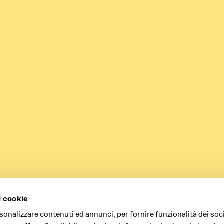
i cookie
rsonalizzare contenuti ed annunci, per fornire funzionalità dei soc