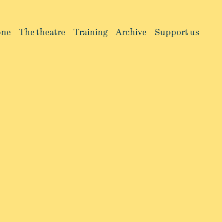
one
The theatre
Training
Archive
Support us