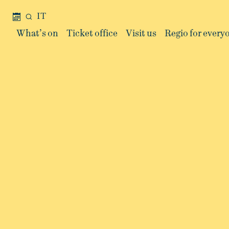
IT
What’s on
Ticket office
Visit us
Regio for every