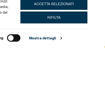
lizzi
ACCETTA SELEZIONATI
media,
o dal
RIFIUTA
ng
Mostra dettagli