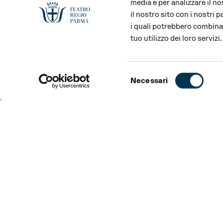
media e per analizzare il no
il nostro sito con i nostri 
i quali potrebbero combinar
tuo utilizzo dei loro servizi.
Selezione
Necessari
del
consenso
ABOUT
INFORMATION
ABOUT
Progetto annuale con restituzione sabato 23 maggio
A partire dalle due opere presenti nella stagione Reg
Rigoletto
, i ragazzi dei Centri Giovani coadiuvati dagl
Alessandro Canu lavoreranno a progettualità collegat
opere e alla creazione di elaborati artistici che poi di