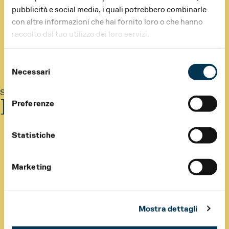
pubblicità e social media, i quali potrebbero combinarle
con altre informazioni che hai fornito loro o che hanno
raccolto dal tuo utilizzo dei loro servizi.
Selezione
Necessari
del
consenso
Shows |
RegioInsieme
|
Edition 2026
Incontri nelle RSA
Preferenze
Statistiche
Marketing
Mostra dettagli