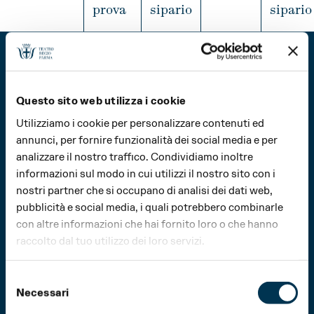
APRILE
MAGGIO
GIUGNO
prova
sipario
sipario
INFO
LUGLIO
AGOSTO
SETTEMBRE
INFO
INFO
IN
OTTOBRE
NOVEMBRE
DICEMBRE
Questo sito web utilizza i cookie
Utilizziamo i cookie per personalizzare contenuti ed
© 2026 Fondazione Teatro Regio di Parma
annunci, per fornire funzionalità dei social media e per
Tutti i diritti riservati
analizzare il nostro traffico. Condividiamo inoltre
Fondazione Teatro Regio di Parma
informazioni sul modo in cui utilizzi il nostro sito con i
Strada Garibaldi, 16/a
nostri partner che si occupano di analisi dei dati web,
43121 Parma – Italia
pubblicità e social media, i quali potrebbero combinarle
Tel (+39) 0521 203911
fondazioneteatroregioparma@pec.it
con altre informazioni che hai fornito loro o che hanno
raccolto dal tuo utilizzo dei loro servizi.
PI 02208060349
Privacy Policy
Cookie Policy
Selezione
Design
Bcpt Associati
Necessari
del
Realizzazione
QZR studio
consenso