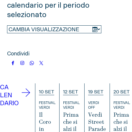
calendario per il periodo
2025
selezionato
NOVEMBRE
DICEMBRE
2026
GENNAIO
FEBBRAIO
MARZO
Condividi
APRILE
MAGGIO
GIUGNO
LUGLIO
AGOSTO
SETTEMBRE
OTTOBRE
NOVEMBRE
CA
10 SET
12 SET
19 SET
20 SET
DICEMBRE
LEN
DARIO
FESTIVAL
FESTIVAL
VERDI
FESTIVAL
VERDI
VERDI
OFF
VERDI
2027
Il
Prima
Verdi
Prima
Coro
che si
Street
che si
GENNAIO
FEBBRAIO
MARZO
in
alzi il
Parade
alzi il