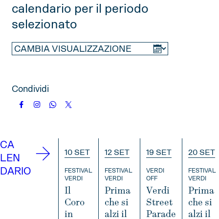
calendario per il periodo
2025
selezionato
NOVEMBRE
DICEMBRE
2026
GENNAIO
FEBBRAIO
MARZO
Condividi
APRILE
MAGGIO
GIUGNO
LUGLIO
AGOSTO
SETTEMBRE
OTTOBRE
NOVEMBRE
CA
10 SET
12 SET
19 SET
20 SET
DICEMBRE
LEN
DARIO
FESTIVAL
FESTIVAL
VERDI
FESTIVAL
VERDI
VERDI
OFF
VERDI
2027
Il
Prima
Verdi
Prima
Coro
che si
Street
che si
GENNAIO
FEBBRAIO
MARZO
in
alzi il
Parade
alzi il