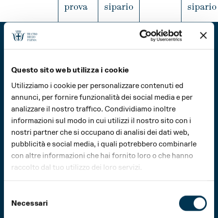
APRILE
MAGGIO
GIUGNO
prova
sipario
sipario
INFO
LUGLIO
AGOSTO
SETTEMBRE
INFO
INFO
IN
OTTOBRE
NOVEMBRE
DICEMBRE
Questo sito web utilizza i cookie
Utilizziamo i cookie per personalizzare contenuti ed
© 2026 Fondazione Teatro Regio di Parma
annunci, per fornire funzionalità dei social media e per
Tutti i diritti riservati
analizzare il nostro traffico. Condividiamo inoltre
Fondazione Teatro Regio di Parma
informazioni sul modo in cui utilizzi il nostro sito con i
Strada Garibaldi, 16/a
nostri partner che si occupano di analisi dei dati web,
43121 Parma – Italia
pubblicità e social media, i quali potrebbero combinarle
Tel (+39) 0521 203911
fondazioneteatroregioparma@pec.it
con altre informazioni che hai fornito loro o che hanno
raccolto dal tuo utilizzo dei loro servizi.
PI 02208060349
Privacy Policy
Cookie Policy
Selezione
Design
Bcpt Associati
Necessari
del
Realizzazione
QZR studio
consenso