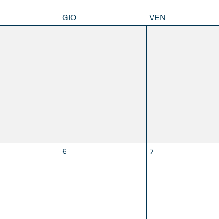
GIO
VEN
29
30
APRILE
MAGGIO
GIUGNO
LUG
MBRE
6
7
APRILE
MAGGIO
GIUGNO
LUG