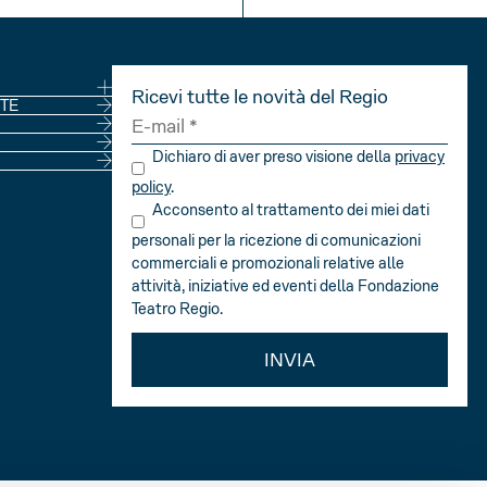
INFO
INFO
Ricevi tutte le novità del Regio
NE
TE
Dichiaro di aver preso visione della
privacy
policy
.
Acconsento al trattamento dei miei dati
personali per la ricezione di comunicazioni
commerciali e promozionali relative alle
attività, iniziative ed eventi della Fondazione
Teatro Regio.
INVIA