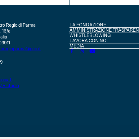
INFO
INFO
LA FONDAZIONE
ro Regio di Parma
CONSIGLIO DI AMMINISTRAZIO
AMMINISTRAZIONE TRASPAREN
, 16/a
SOCI
WHISTLEBLOWING
alia
STATUTO
LAVORA CON NOI
03911
MEDIA
roregioparma@pec.it
49
ociati
ZR studio