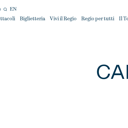
EN
ttacoli
Biglietteria
Vivi il Regio
Regio per tutti
Il T
CA