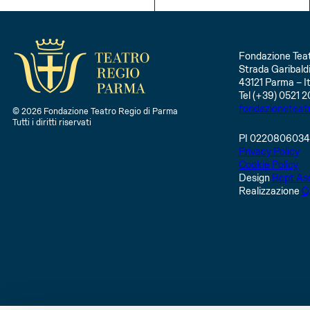
INFO
Fondazione Teat
Strada Garibaldi
43121 Parma – It
Tel (+39) 0521 2
fondazioneteat
© 2026 Fondazione Teatro Regio di Parma
Tutti i diritti riservati
PI 022080603
Privacy Policy
Cookie Policy
Design
Bcpt Ass
Realizzazione
Q