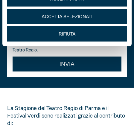
Ricevi tutte le novità del Regio
ACCETTA SELEZIONATI
Dichiaro di aver preso visione della
privacy policy
.
Acconsento al trattamento dei miei dati personali per
RIFIUTA
la ricezione di comunicazioni commerciali e promozionali
relative alle attività, iniziative ed eventi della Fondazione
Teatro Regio.
INVIA
La Stagione del Teatro Regio di Parma e il
Festival Verdi sono realizzati grazie al contributo
di: