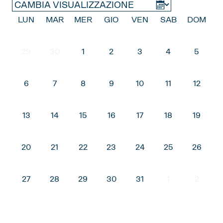
2025
LUN
MAR
MER
GIO
VEN
SAB
DOM
NOVEMBRE
DICEMBRE
29
30
1
2
3
4
5
2026
6
7
8
9
10
11
12
GENNAIO
FEBBRAIO
MARZO
APRILE
MAGGIO
GIUGNO
13
14
15
16
17
18
19
LUGLIO
AGOSTO
SETTEMBRE
OTTOBRE
NOVEMBRE
20
21
22
23
24
25
26
DICEMBRE
27
28
29
30
31
1
2
2027
GENNAIO
FEBBRAIO
MARZO