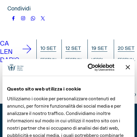
APRILE
MAGGIO
GIUGNO
Condividi
LUGLIO
AGOSTO
SETTEMBRE
OTTOBRE
NOVEMBRE
DICEMBRE
CA
10 SET
12 SET
19 SET
20 SET
LEN
DARIO
FESTIVAL
FESTIVAL
VERDI
FESTIVAL
VERDI
VERDI
OFF
VERDI
Il
Prima
Verdi
Prima
Coro
che si
Street
che si
in
alzi il
Parade
alzi il
Questo sito web utilizza i cookie
prova
sipario
sipario
Utilizziamo i cookie per personalizzare contenuti ed
INFO
annunci, per fornire funzionalità dei social media e per
INFO
INFO
IN
analizzare il nostro traffico. Condividiamo inoltre
informazioni sul modo in cui utilizzi il nostro sito con i
nostri partner che si occupano di analisi dei dati web,
pubblicità e social media, i quali potrebbero combinarle