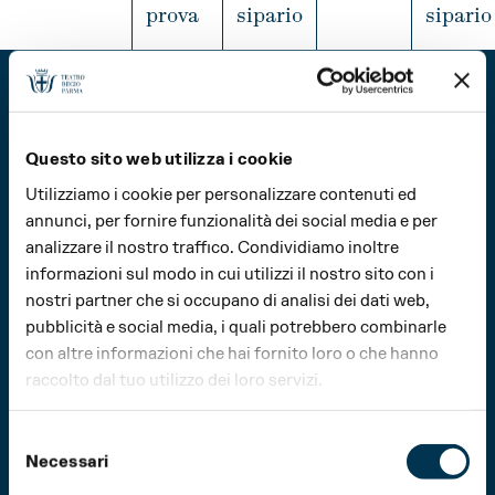
APRILE
MAGGIO
GIUGNO
prova
sipario
sipario
INFO
LUGLIO
AGOSTO
SETTEMBRE
INFO
INFO
IN
OTTOBRE
NOVEMBRE
DICEMBRE
Questo sito web utilizza i cookie
Utilizziamo i cookie per personalizzare contenuti ed
© 2026 Fondazione Teatro Regio di Parma
annunci, per fornire funzionalità dei social media e per
Tutti i diritti riservati
analizzare il nostro traffico. Condividiamo inoltre
Fondazione Teatro Regio di Parma
informazioni sul modo in cui utilizzi il nostro sito con i
Strada Garibaldi, 16/a
nostri partner che si occupano di analisi dei dati web,
43121 Parma – Italia
pubblicità e social media, i quali potrebbero combinarle
Tel (+39) 0521 203911
fondazioneteatroregioparma@pec.it
con altre informazioni che hai fornito loro o che hanno
raccolto dal tuo utilizzo dei loro servizi.
PI 02208060349
Privacy Policy
Cookie Policy
Selezione
Design
Bcpt Associati
Necessari
del
Realizzazione
QZR studio
consenso