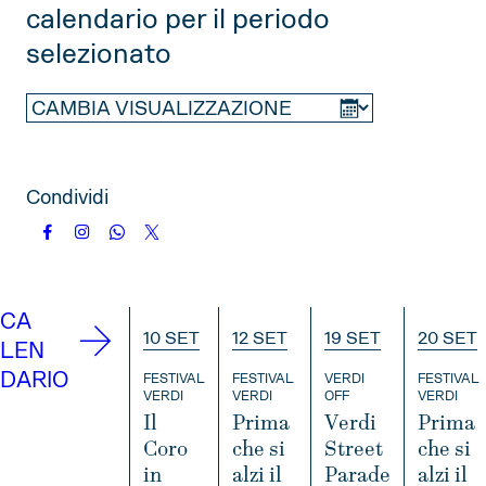
calendario per il periodo
2025
selezionato
NOVEMBRE
DICEMBRE
2026
GENNAIO
FEBBRAIO
MARZO
Condividi
APRILE
MAGGIO
GIUGNO
LUGLIO
AGOSTO
SETTEMBRE
OTTOBRE
NOVEMBRE
CA
10 SET
12 SET
19 SET
20 SET
DICEMBRE
LEN
DARIO
FESTIVAL
FESTIVAL
VERDI
FESTIVAL
VERDI
VERDI
OFF
VERDI
2027
Il
Prima
Verdi
Prima
Coro
che si
Street
che si
GENNAIO
FEBBRAIO
MARZO
in
alzi il
Parade
alzi il