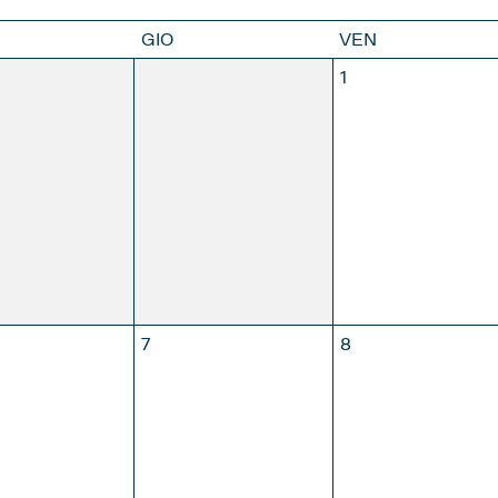
GIO
VEN
30
1
APRILE
MAGGIO
GIUGNO
LUG
MBRE
7
8
APRILE
MAGGIO
GIUGNO
LUG