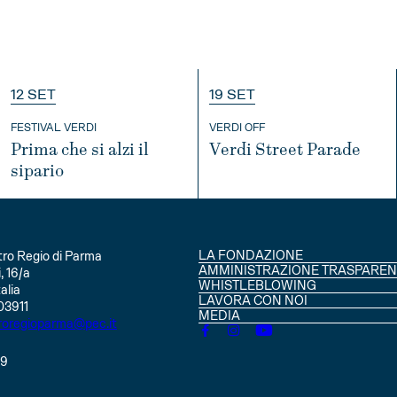
12 SET
19 SET
FESTIVAL VERDI
VERDI OFF
Prima che si alzi il
Verdi Street Parade
sipario
INFO
INFO
LA FONDAZIONE
ro Regio di Parma
CONSIGLIO DI AMMINISTRAZIO
AMMINISTRAZIONE TRASPAREN
, 16/a
SOCI
WHISTLEBLOWING
alia
STATUTO
LAVORA CON NOI
03911
MEDIA
roregioparma@pec.it
49