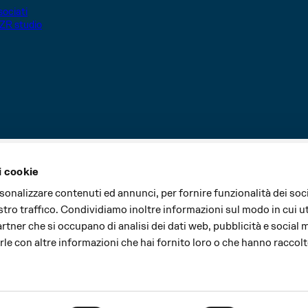
ociati
ZR studio
i cookie
i sono realizzati grazie al contributo di:
rsonalizzare contenuti ed annunci, per fornire funzionalità dei soc
stro traffico. Condividiamo inoltre informazioni sul modo in cui uti
partner che si occupano di analisi dei dati web, pubblicità e social 
le con altre informazioni che hai fornito loro o che hanno raccolt
Major partner
Cultural partner