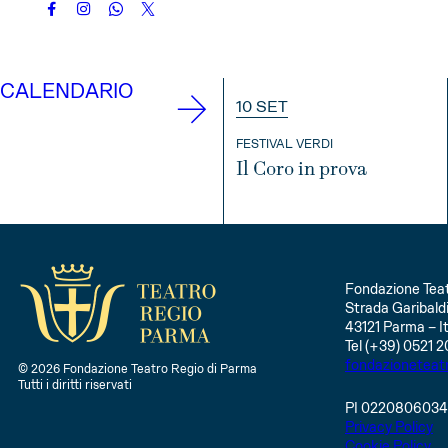
CALENDARIO
10 SET
FESTIVAL VERDI
Il Coro in prova
INFO
Fondazione Teat
Strada Garibaldi
43121 Parma – It
Tel (+39) 0521 2
fondazioneteat
© 2026 Fondazione Teatro Regio di Parma
Tutti i diritti riservati
PI 022080603
Privacy Policy
Cookie Policy