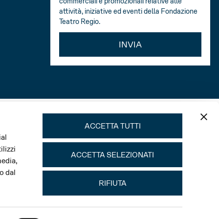
commerciali e promozionali relative alle
attività, iniziative ed eventi della Fondazione
Teatro Regio.
INVIA
ACCETTA TUTTI
ial
lizzi
ACCETTA SELEZIONATI
media,
o dal
RIFIUTA
Main sponsor Stagione e Festival Verdi