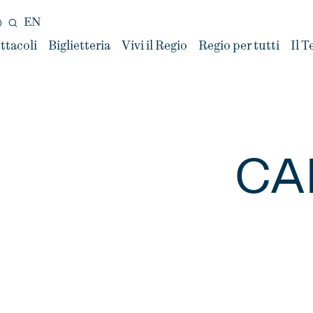
EN
ttacoli
Biglietteria
Vivi il Regio
Regio per tutti
Il T
CA