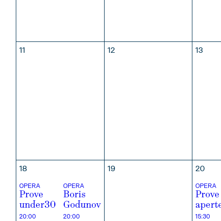
OTTOBRE
NOVEMBRE
DICE
11
12
13
18
19
20
OPERA
OPERA
OPERA
Prove
Boris
Prove
under30
Godunov
apert
20:00
20:00
15:30