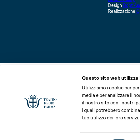
Design
Bcpt Ass
Realizzazione
Q
Questo sito web utilizza 
La Stagione del Teatro Regio di Parma e il Festival Verd
Utilizziamo i cookie per pe
media e per analizzare il no
il nostro sito con i nostri 
i quali potrebbero combinar
tuo utilizzo dei loro servizi.
Main partner
Media partner