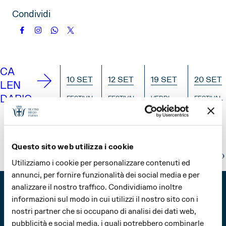
APRILE
MAGGIO
GIUGNO
Condividi
LUGLIO
AGOSTO
SETTEMBRE
OTTOBRE
NOVEMBRE
DICEMBRE
CA
10 SET
12 SET
19 SET
20 SET
LEN
DARIO
FESTIVAL
FESTIVAL
VERDI
FESTIVAL
VERDI
VERDI
OFF
VERDI
Il
Prima
Verdi
Prima
Coro
che si
Street
che si
in
alzi il
Parade
alzi il
Questo sito web utilizza i cookie
prova
sipario
sipario
Utilizziamo i cookie per personalizzare contenuti ed
INFO
annunci, per fornire funzionalità dei social media e per
INFO
INFO
IN
analizzare il nostro traffico. Condividiamo inoltre
informazioni sul modo in cui utilizzi il nostro sito con i
nostri partner che si occupano di analisi dei dati web,
pubblicità e social media, i quali potrebbero combinarle