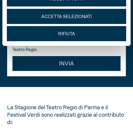
Ricevi tutte le novità del Regio
ACCETTA SELEZIONATI
Dichiaro di aver preso visione della
privacy policy
.
Acconsento al trattamento dei miei dati personali per
RIFIUTA
la ricezione di comunicazioni commerciali e promozionali
relative alle attività, iniziative ed eventi della Fondazione
Teatro Regio.
INVIA
La Stagione del Teatro Regio di Parma e il
Festival Verdi sono realizzati grazie al contributo
di: