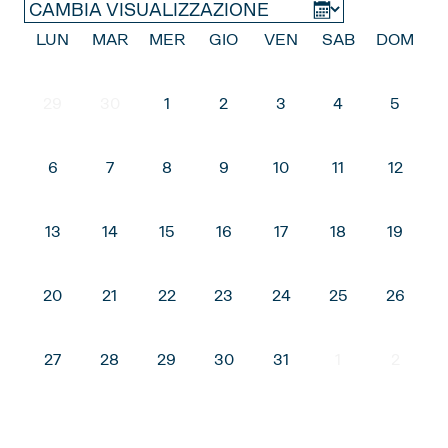
2025
LUN
MAR
MER
GIO
VEN
SAB
DOM
NOVEMBRE
DICEMBRE
29
30
1
2
3
4
5
2026
6
7
8
9
10
11
12
GENNAIO
FEBBRAIO
MARZO
APRILE
MAGGIO
GIUGNO
13
14
15
16
17
18
19
LUGLIO
AGOSTO
SETTEMBRE
OTTOBRE
NOVEMBRE
20
21
22
23
24
25
26
DICEMBRE
27
28
29
30
31
1
2
2027
GENNAIO
FEBBRAIO
MARZO