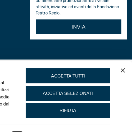
commerciali e promozionali relative alle
attività, iniziative ed eventi della Fondazione
Teatro Regio.
INVIA
ACCETTA TUTTI
ial
lizzi
ACCETTA SELEZIONATI
media,
o dal
RIFIUTA
Main sponsor Stagione e Festival Verdi