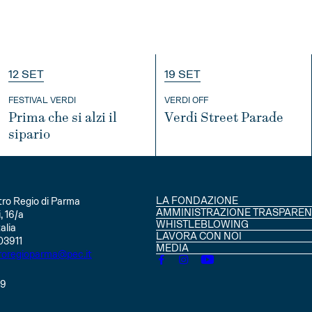
12 SET
19 SET
FESTIVAL VERDI
VERDI OFF
Prima che si alzi il
Verdi Street Parade
sipario
INFO
INFO
LA FONDAZIONE
ro Regio di Parma
CONSIGLIO DI AMMINISTRAZIO
AMMINISTRAZIONE TRASPAREN
, 16/a
SOCI
WHISTLEBLOWING
alia
STATUTO
LAVORA CON NOI
03911
MEDIA
roregioparma@pec.it
49