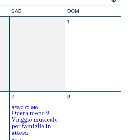
SAB
DOM
30
1
LIO
AGOSTO
SETTEMBRE
7
8
REGIO YOUNG
Opera meno 9
Viaggio musicale
LIO
AGOSTO
SETTEMBRE
per famiglie in
attesa