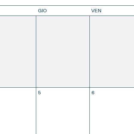
GIO
VEN
28
29
APRILE
MAGGIO
GIUGNO
LUG
MBRE
5
6
APRILE
MAGGIO
GIUGNO
LUG