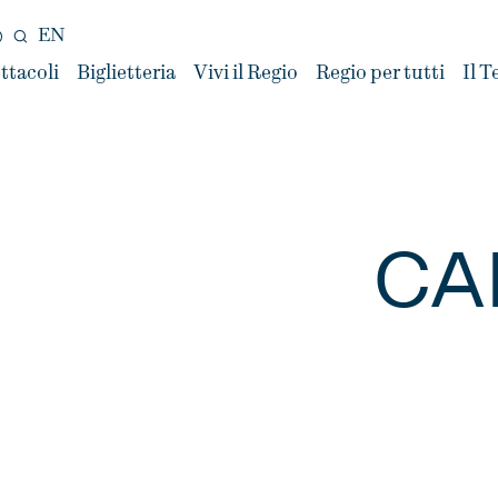
EN
ttacoli
Biglietteria
Vivi il Regio
Regio per tutti
Il T
CA