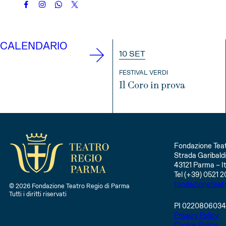
CALENDARIO
10 SET
FESTIVAL VERDI
Il Coro in prova
INFO
Fondazione Teat
Strada Garibaldi
43121 Parma – It
Tel (+39) 0521 2
fondazioneteat
© 2026 Fondazione Teatro Regio di Parma
Tutti i diritti riservati
PI 022080603
Privacy Policy
Cookie Policy