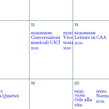
MBRE
12
13
REGIOINSIEME
REGIOINSIEME
REGIOINSIEME
Conversazioni
Vivere il
Letture in CAA
musicali UICI
teatro
20:00
15:00
15:00
19
20
TI
REGIO
OPERA
YOUNG
a Quartet
Norm
Ode alla
20:00
vita