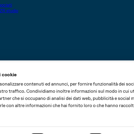
ociati
ZR studio
i cookie
i sono realizzati grazie al contributo di:
rsonalizzare contenuti ed annunci, per fornire funzionalità dei soc
stro traffico. Condividiamo inoltre informazioni sul modo in cui uti
partner che si occupano di analisi dei dati web, pubblicità e social 
le con altre informazioni che hai fornito loro o che hanno raccolt
Major partner
Cultural partner