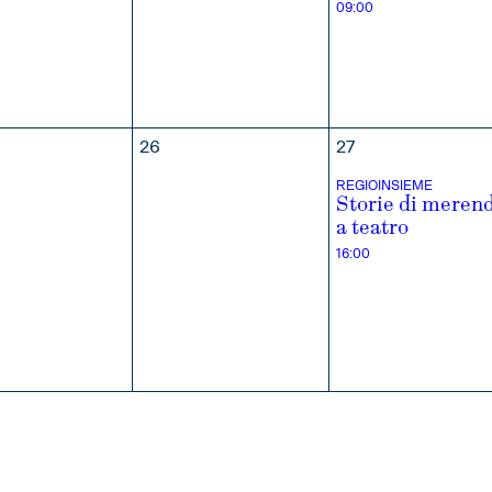
09:00
26
27
REGIOINSIEME
Storie di meren
a teatro
16:00