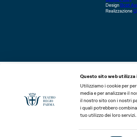
Design
Bcpt Ass
Realizzazione
Q
Questo sito web utilizza 
La Stagione del Teatro Regio di Parma e il Festival Verd
Utilizziamo i cookie per pe
media e per analizzare il no
il nostro sito con i nostri 
i quali potrebbero combinar
tuo utilizzo dei loro servizi.
Main partner
Media partner