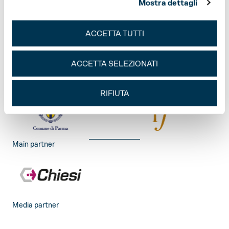
Mostra dettagli
Festival Verdi sono realizzati grazie al contributo
di:
ACCETTA TUTTI
ACCETTA SELEZIONATI
RIFIUTA
Main partner
Media partner