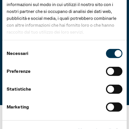
informazioni sul modo in cui utilizzi il nostro sito con i
MEDIA
nostri partner che si occupano di analisi dei dati web,
pubblicità e social media, i quali potrebbero combinarle
Ricevi tutte le novità del Regio
con altre informazioni che hai fornito loro o che hanno
raccolto dal tuo utilizzo dei loro servizi.
Dichiaro di aver preso visione della
privacy policy
.
Selezione
Acconsento al trattamento dei miei dati personali per
Necessari
del
la ricezione di comunicazioni commerciali e promozionali
consenso
relative alle attività, iniziative ed eventi della Fondazione
Teatro Regio.
Preferenze
INVIA
Statistiche
Marketing
La Stagione del Teatro Regio di Parma e il