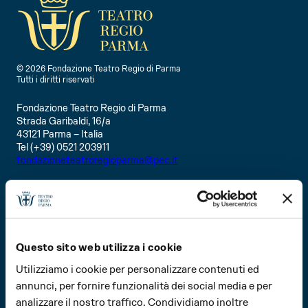
© 2026 Fondazione Teatro Regio di Parma
Tutti i diritti riservati
Fondazione Teatro Regio di Parma
Strada Garibaldi, 16/a
43121 Parma – Italia
Tel (+39) 0521 203911
fondazioneteatroregioparma@pec.it
PI 02208060349
Privacy Policy
Cookie Policy
Design
Bcpt Associati
Realizzazione
QZR studio
Questo sito web utilizza i cookie
Utilizziamo i cookie per personalizzare contenuti ed
LA FONDAZIONE
CONSIGLIO DI AMMINISTRAZIONE
AMMINISTRAZIONE TRASPARENTE
annunci, per fornire funzionalità dei social media e per
SOCI
WHISTLEBLOWING
analizzare il nostro traffico. Condividiamo inoltre
STATUTO
LAVORA CON NOI